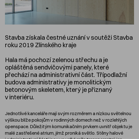
Stavba získala čestné uznání v soutěži Stavba
roku 2019 Zlínského kraje
Hala má pochozí zelenou střechu a je
opláštěná sendvičovými panely, které
přechází na administrativní část. Třípodlažní
budova administrativy je monolitickým
betonovým skeletem, který je přiznaný
v interiéru.
Jednotlivé kanceláře mají svým rozměrem a nízkou světelnou
výškou blíže pokojům v rodinných domech než v rozlehlých
openspace. Důležitým komunikačním prvkem uvnitř objektu je
malé zastřešené atrium, jímž proniká světlo. Stěny halové