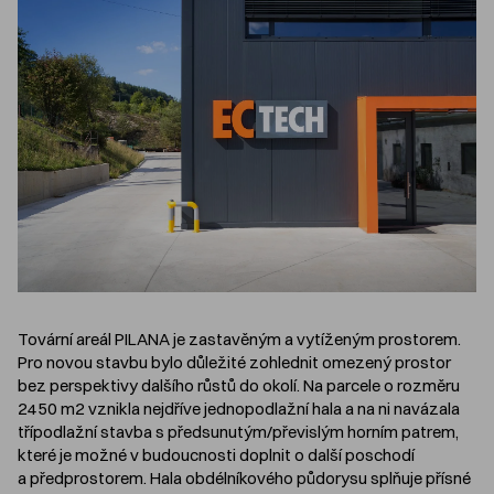
Tovární areál PILANA je zastavěným a vytíženým prostorem.
Pro novou stavbu bylo důležité zohlednit omezený prostor
bez perspektivy dalšího růstů do okolí. Na parcele o rozměru
2450 m2 vznikla nejdříve jednopodlažní hala a na ni navázala
třípodlažní stavba s předsunutým/převislým horním patrem,
které je možné v budoucnosti doplnit o další poschodí
a předprostorem. Hala obdélníkového půdorysu splňuje přísné