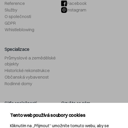
Reference
Facebook
Služby
Instagram
O společnosti
GDPR
Whistleblowing
Specializace
Průmyslové a zemědělské
objekty
Historické rekonstrukce
Občanská vybavenost
Rodinné domy
Sídlo společnosti
Ozvěte se nám
Navláčil stavební firma, s.r.o.
+420 577 212 049
Tento web používá soubory cookies
Bartošova 5532
info@navlacil.cz
760 01 Zlín
Kliknutím na „Přijmout“ umožníte tomuto webu, aby se