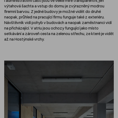
i administrativní části jsou ve velké míře transparentní, jen
výtahová šachta a vstup do domu je zvýrazněný modrou
firemní barvou. Z jedné budovy je možné vidět do druhé
naopak, průhled na pracující firmu funguje také z exteriéru.
Návštěvník vidí pohyb v budovách a naopak zaměstnanci vidí
na přicházející. V atriu jsou ochozy fungující jako místo
setkávání a zároveň cesta na zelenou střechu, ze které je vidět
až na Hostýnské vrchy.