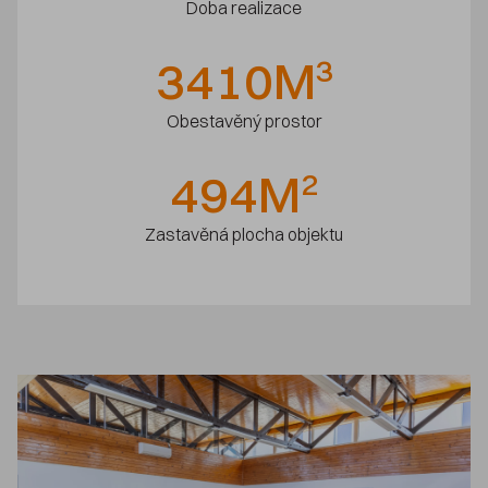
Doba realizace
3410
M
3
Obestavěný prostor
494
M
2
Zastavěná plocha objektu