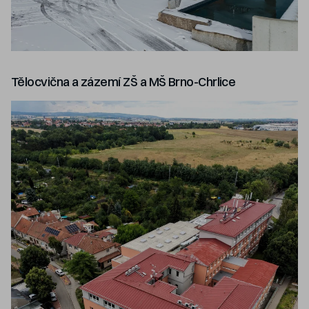
Tělocvična a zázemí ZŠ a MŠ Brno-Chrlice