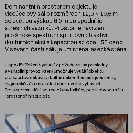
Dominantním prostorem objektu je
víceúčelový sál o rozměrech 12,0 × 19,6 m
se světlou výškou 6,0 m po spodní líc
střešních vazníků. Prostor je navržen
pro široké spektrum sportovních aktivit
i kulturních akcí s kapacitou až cca 150 osob.
V severní části sálu je umístěna lezecká stěna.
Dispoziční řešení vychází z požadavku na přehledný
a variabilní provoz, který umožňuje využití objektu
pro sportovní aktivity i kulturní akce. Součástí jsou šatny,
hygienické zázemí a sklad sportovního vybavení.
Pro sledování dění jsou navrženy balkóny podél obvodu sálu
i prostor při hrací ploše.