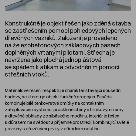
Konstrukčně je objekt řešen jako zděná stavba
se zastřešením pomocí pohledových lepených
dřevěných vazníků. Založení je provedeno
na železobetonových základových pasech
doplněných vrtanými pilotami. Střecha je
navržena jako plochá jednoplášťová
se spádem k atikám a odvodněním pomocí
střešních vtoků.
Materiálové řešení respektuje charakter stávající sousední
budovy, se kterou je objekt funkčně propojen. Fasáda
kombinuje bílé tenkovrstvé omítky na kontaktním
zateplovacím systému, prosklené stěny s hliníkovými rámy
a dřevěné obklady ze sibiřského modřínu. Interiér je řešen
s důrazem na světlost a příjemné prostředí, kombinující světlé
povrchy s dřevěnými prvky v přírodním odstínu.