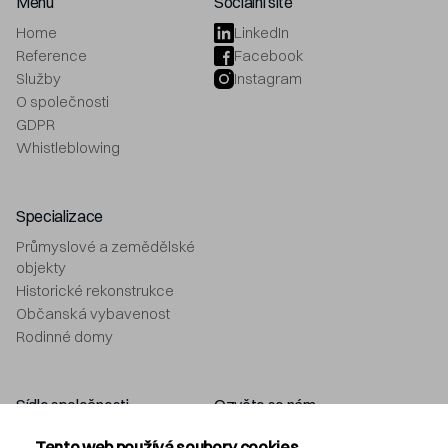
Menu
Sociální sítě
Home
LinkedIn
Reference
Facebook
Služby
Instagram
O společnosti
GDPR
Whistleblowing
Specializace
Průmyslové a zemědělské
objekty
Historické rekonstrukce
Občanská vybavenost
Rodinné domy
Sídlo společnosti
Ozvěte se nám
Navláčil stavební firma, s.r.o.
+420 577 212 049
Tento web používá soubory cookies