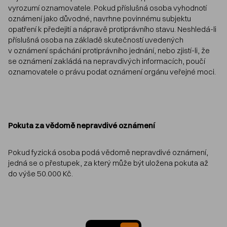
vyrozumí oznamovatele. Pokud příslušná osoba vyhodnotí
oznámení jako důvodné, navrhne povinnému subjektu
opatření k předejití a nápravě protiprávního stavu. Neshledá-li
příslušná osoba na základě skutečností uvedených
v oznámení spáchání protiprávního jednání, nebo zjistí-li, že
se oznámení zakládá na nepravdivých informacích, poučí
oznamovatele o právu podat oznámení orgánu veřejné moci.
Pokuta za vědomě nepravdivé oznámení
Pokud fyzická osoba podá vědomě nepravdivé oznámení,
jedná se o přestupek, za který může být uložena pokuta až
do výše 50.000 Kč.