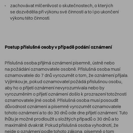
zachovávat mlčenlivost o skutečnostech, o kterých
se dozvěděla při výkonu své činnosti a to i po ukončení
výkonu této činnosti.
Postup příslušné osoby v případě podání oznámení
Příslušná osoba přijímá oznámení písemně, ústně nebo
na požádání oznamovatele osobně. Příslušná osoba musí
oznamovatele do 7 dnů vyrozumět o tom, že oznámení přijala.
Výjimkou je, pokud oznamovatel požádá příslušnou osobu,
aby ho o přijetí oznámení nevyrozumívala nebo by
vyrozuměním o přijetí oznámení došlo k prozrazení totožnosti
oznamovatele jiné osobě. Příslušná osoba musí posoudit
důvodnost oznámení a písemně vyrozumět oznamovatele
tohoto oznámení a to do 30 dnů ode dne přijetí oznámení. Tuto
lhůtu je možné prodloužit u složitých případů o 30 dnů a to
maximálně dvakrát. Pokud příslušná osoba vyhodnotí, že
nejde o oznámení podle tohoto zákona, písemně o tom