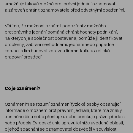
umožňuje takové možné protiprávní jednání oznamovat
a zároveň chránit oznamovatele před odvetnými opatřeními.
Věříme, že možnost oznámit podezření z možného
protiprávního jednání pomáhá chránit hodnoty podnikání,
na kterých je společnost postavena, pomůže ji identifikovat
problémy, zabrání nevhodnému jednání nebo případné
korupci a tím budovat zdravou firemní kulturu a etické
pracovní prostředí.
Co je oznámení?
Oznámením se rozumí oznámení fyzické osoby obsahující
informace o možném protiprávním jednání, které má znaky
trestného činu nebo přestupku nebo porušuje právní předpis
nebo předpis Evropské unie upravující níže uvedené oblasti,
o jehož spáchání se oznamovatel dozvěděl v souvislosti