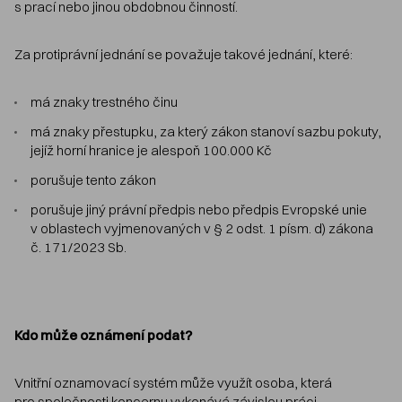
s prací nebo jinou obdobnou činností.
Za protiprávní jednání se považuje takové jednání, které:
má znaky trestného činu
má znaky přestupku, za který zákon stanoví sazbu pokuty,
jejíž horní hranice je alespoň 100.000 Kč
porušuje tento zákon
porušuje jiný právní předpis nebo předpis Evropské unie
v oblastech vyjmenovaných v § 2 odst. 1 písm. d) zákona
č. 171/2023 Sb.
Kdo může oznámení podat?
Vnitřní oznamovací systém může využít osoba, která
pro společnosti koncernu vykonává závislou práci