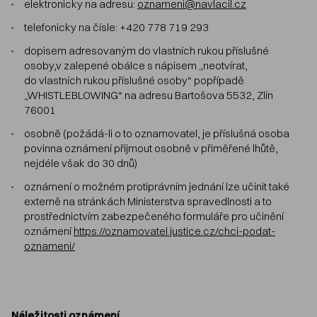
elektronicky na adresu:
oznameni@navlacil.cz
telefonicky na čísle: +420 778 719 293
dopisem adresovaným do vlastních rukou příslušné
osoby,v zalepené obálce s nápisem „neotvírat,
do vlastních rukou příslušné osoby“ popřípadě
„WHISTLEBLOWING“ na adresu Bartošova 5532, Zlín
76001
osobně (požádá-li o to oznamovatel, je příslušná osoba
povinna oznámení přijmout osobně v přiměřené lhůtě,
nejdéle však do 30 dnů)
oznámení o možném protiprávním jednání lze učinit také
externě na stránkách Ministerstva spravedlnosti a to
prostřednictvím zabezpečeného formuláře pro učinění
oznámení
https://oznamovatel.justice.cz/chci-podat-
oznameni/
Náležitosti oznámení