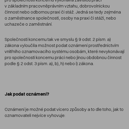
v základním pracovněprávním vztahu, dobrovolnickou
činnost nebo odbornou praxi či stáž. Jedná se tedy zejména
o zaměstnance společnosti, osoby na praxi či stáži, nebo
uchazeče o zaměstnání.
Společnosti koncernu tak ve smyslu § 9 odst. 2 písm. a)
zákona vyloučila možnost podat oznámení prostřednictvím
vnitřního oznamovacího systému osobám, které nevykonávají
pro společnosti koncernu práci nebo jinou obdobnou činnost
podle § 2 odst. 3 písm. a), b), h) nebo i) zákona.
Jak podat oznámení?
Oznámení je možné podat vícero způsoby a to dle toho, jak to
oznamovateli nejvíce vyhovuje: