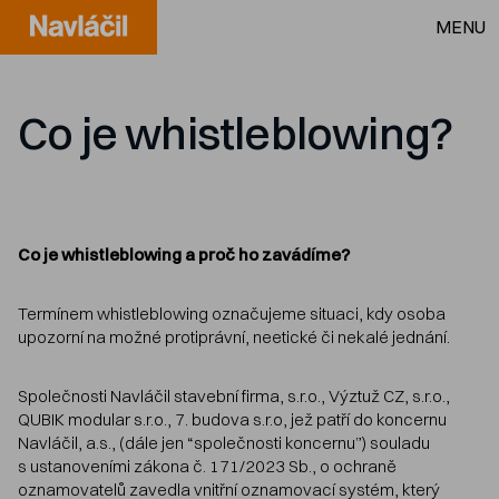
MENU
Co je whistleblowing?
Co je whistleblowing a proč ho zavádíme?
Termínem whistleblowing označujeme situaci, kdy osoba
upozorní na možné protiprávní, neetické či nekalé jednání.
Společnosti Navláčil stavební firma, s.r.o., Výztuž CZ, s.r.o.,
QUBIK modular s.r.o., 7. budova s.r.o, jež patří do koncernu
Navláčil, a.s., (dále jen “společnosti koncernu”) souladu
s ustanoveními zákona č. 171/2023 Sb., o ochraně
oznamovatelů zavedla vnitřní oznamovací systém, který