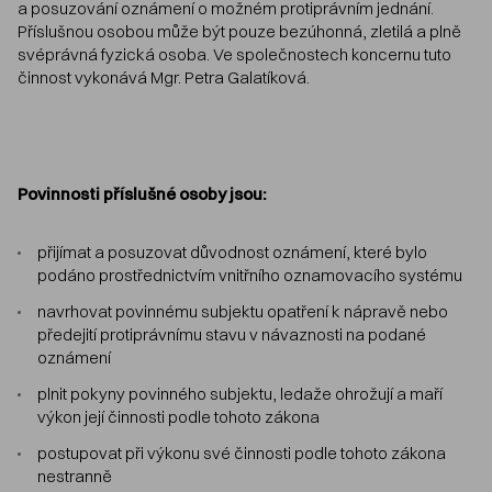
a posuzování oznámení o možném protiprávním jednání.
Příslušnou osobou může být pouze bezúhonná, zletilá a plně
svéprávná fyzická osoba. Ve společnostech koncernu tuto
činnost vykonává Mgr. Petra Galatíková.
Povinnosti příslušné osoby jsou:
přijímat a posuzovat důvodnost oznámení, které bylo
podáno prostřednictvím vnitřního oznamovacího systému
navrhovat povinnému subjektu opatření k nápravě nebo
předejití protiprávnímu stavu v návaznosti na podané
oznámení
plnit pokyny povinného subjektu, ledaže ohrožují a maří
výkon její činnosti podle tohoto zákona
postupovat při výkonu své činnosti podle tohoto zákona
nestranně