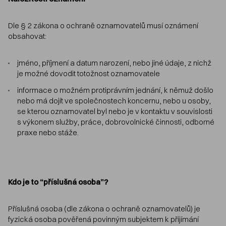
Dle § 2 zákona o ochraně oznamovatelů musí oznámení
obsahovat:
jméno, příjmení a datum narození, nebo jiné údaje, z nichž
je možné dovodit totožnost oznamovatele
informace o možném protiprávním jednání, k němuž došlo
nebo má dojít ve společnostech koncernu, nebo u osoby,
se kterou oznamovatel byl nebo je v kontaktu v souvislosti
s výkonem služby, práce, dobrovolnické činnosti, odborné
praxe nebo stáže.
Kdo je to “příslušná osoba”?
Příslušná osoba (dle zákona o ochraně oznamovatelů) je
fyzická osoba pověřená povinným subjektem k přijímání