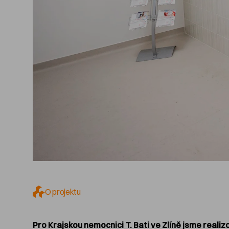
O projektu
Pro Krajskou nemocnici T. Bati ve Zlíně jsme realiz