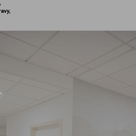
o
ravy,