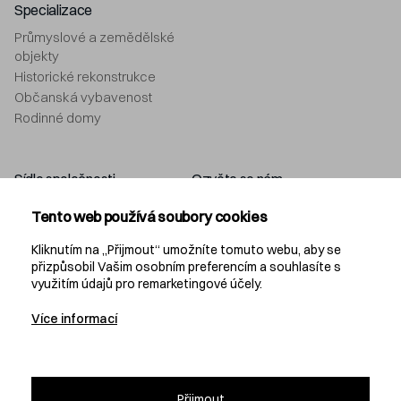
Specializace
Průmyslové a zemědělské
objekty
Historické rekonstrukce
Občanská vybavenost
Rodinné domy
Sídlo společnosti
Ozvěte se nám
Navláčil stavební firma, s.r.o.
+420 577 212 049
Tento web používá soubory cookies
Bartošova 5532
info@navlacil.cz
760 01 Zlín
Kliknutím na „Přijmout“ umožníte tomuto webu, aby se
přizpůsobil Vašim osobním preferencím a souhlasíte s
využitím údajů pro remarketingové účely.
Navláčil
Více informací
KARIÉRA
PROJEKČNÍ KANCELÁŘ
DEVELOPMENT
Přijmout