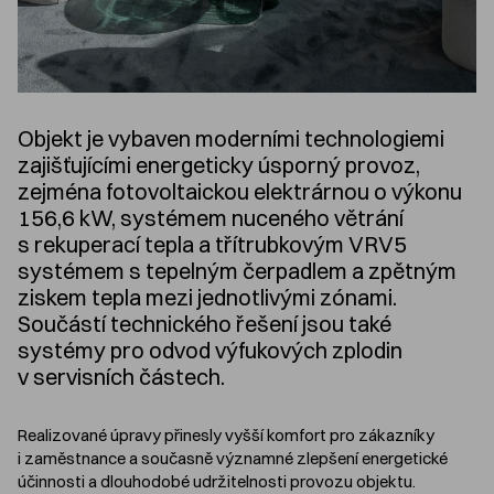
Objekt je vybaven moderními technologiemi
zajišťujícími energeticky úsporný provoz,
zejména fotovoltaickou elektrárnou o výkonu
156,6 kW, systémem nuceného větrání
s rekuperací tepla a třítrubkovým VRV5
systémem s tepelným čerpadlem a zpětným
ziskem tepla mezi jednotlivými zónami.
Součástí technického řešení jsou také
systémy pro odvod výfukových zplodin
v servisních částech.
Realizované úpravy přinesly vyšší komfort pro zákazníky
i zaměstnance a současně významné zlepšení energetické
účinnosti a dlouhodobé udržitelnosti provozu objektu.