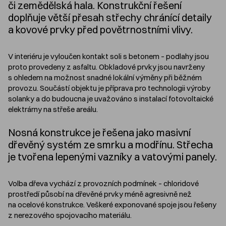
či zemědělská hala. Konstrukční řešení
doplňuje větší přesah střechy chránící detaily
a kovové prvky před povětrnostními vlivy.
V interiéru je vyloučen kontakt soli s betonem – podlahy jsou
proto provedeny z asfaltu. Obkladové prvky jsou navrženy
s ohledem na možnost snadné lokální výměny při běžném
provozu. Součástí objektu je příprava pro technologii výroby
solanky a do budoucna je uvažováno s instalací fotovoltaické
elektrárny na střeše areálu.
Nosná konstrukce je řešena jako masivní
dřevěný systém ze smrku a modřínu. Střecha
je tvořena lepenými vazníky a vatovými panely.
Volba dřeva vychází z provozních podmínek – chloridové
prostředí působí na dřevěné prvky méně agresivně než
na ocelové konstrukce. Veškeré exponované spoje jsou řešeny
z nerezového spojovacího materiálu.