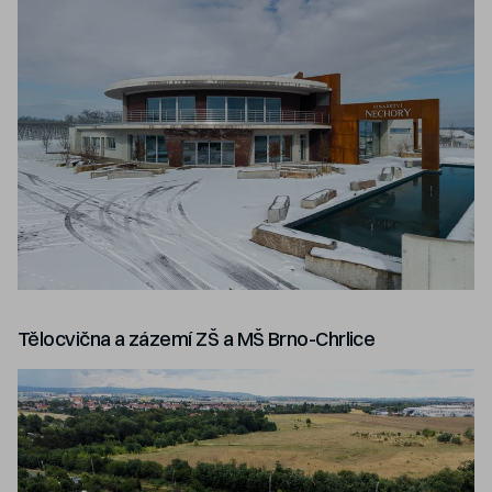
Tělocvična a zázemí ZŠ a MŠ Brno-Chrlice