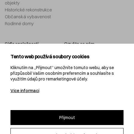
objekty
Historické rekonstrukce
Občanská vybavenost
Rodinné domy
Sídlo společnosti
Ozvěte se nám
Navláčil stavební firma, s.r.o.
+420 577 212 049
Tento web používá soubory cookies
Bartošova 5532
info@navlacil.cz
760 01 Zlín
Kliknutím na „Přijmout“ umožníte tomuto webu, aby se
přizpůsobil Vašim osobním preferencím a souhlasíte s
využitím údajů pro remarketingové účely.
Navláčil
Více informací
KARIÉRA
PROJEKČNÍ KANCELÁŘ
DEVELOPMENT
Přijmout