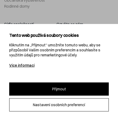
Občanská vybavenost
Rodinné domy
Sídlo společnosti
Ozvěte se nám
Navláčil stavební firma, s.r.o.
+420 577 212 049
Tento web používá soubory cookies
Bartošova 5532
info@navlacil.cz
760 01 Zlín
Kliknutím na „Přijmout“ umožníte tomuto webu, aby se
přizpůsobil Vašim osobním preferencím a souhlasíte s
využitím údajů pro remarketingové účely.
Navláčil
Více informací
KARIÉRA
PROJEKČNÍ KANCELÁŘ
DEVELOPMENT
Přijmout
Nastavení osobních preferencí
© 2026 Navláčil stavební firma, s.r.o.
Všechna práva vyhrazena
Nastavení soukromí
Webdesign by: Studio 9