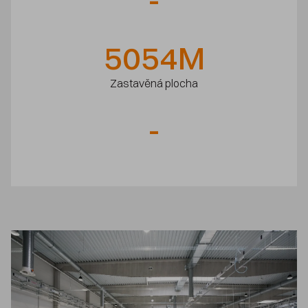
5054
M
Zastavěná plocha
-