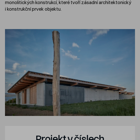
monolitických konstrukcí, které tvoří zásadní architektonický
i konstrukční prvek objektu.
Projekt v číslech