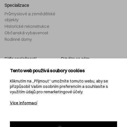
Specializace
Průmyslové a zemědělské
objekty
Historické rekonstrukce
Občanská vybavenost
Rodinné domy
Sídlo společnosti
Ozvěte se nám
Navláčil stavební firma, s.r.o.
+420 577 212 049
Tento web používá soubory cookies
Bartošova 5532
info@navlacil.cz
760 01 Zlín
Kliknutím na „Přijmout“ umožníte tomuto webu, aby se
přizpůsobil Vašim osobním preferencím a souhlasíte s
využitím údajů pro remarketingové účely.
Navláčil
Více informací
KARIÉRA
PROJEKČNÍ KANCELÁŘ
DEVELOPMENT