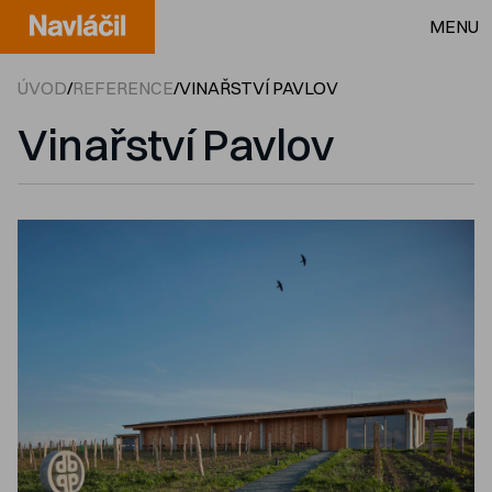
MENU
ÚVOD
/
REFERENCE
/
VINAŘSTVÍ PAVLOV
Vinařství Pavlov