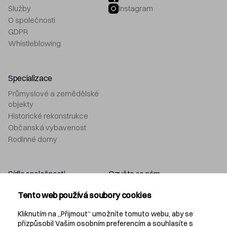
Služby
Instagram
O společnosti
GDPR
Whistleblowing
Specializace
Průmyslové a zemědělské
objekty
Historické rekonstrukce
Občanská vybavenost
Rodinné domy
Sídlo společnosti
Ozvěte se nám
Navláčil stavební firma, s.r.o.
+420 577 212 049
Tento web používá soubory cookies
Bartošova 5532
info@navlacil.cz
760 01 Zlín
Kliknutím na „Přijmout“ umožníte tomuto webu, aby se
přizpůsobil Vašim osobním preferencím a souhlasíte s