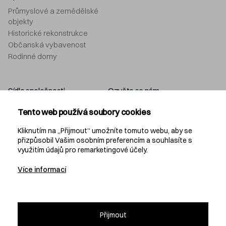
Průmyslové a zemědělské
objekty
Historické rekonstrukce
Občanská vybavenost
Rodinné domy
Sídlo společnosti
Ozvěte se nám
Navláčil stavební firma, s.r.o.
+420 577 212 049
Tento web používá soubory cookies
Bartošova 5532
info@navlacil.cz
760 01 Zlín
Kliknutím na „Přijmout“ umožníte tomuto webu, aby se
přizpůsobil Vašim osobním preferencím a souhlasíte s
využitím údajů pro remarketingové účely.
Navláčil
Více informací
KARIÉRA
PROJEKČNÍ KANCELÁŘ
DEVELOPMENT
Přijmout