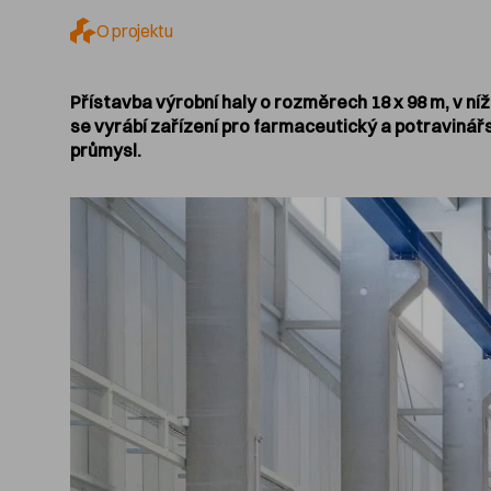
O projektu
Přístavba výrobní haly o rozměrech 18 x 98 m, v níž
se vyrábí zařízení pro farmaceutický a potravinář
průmysl.