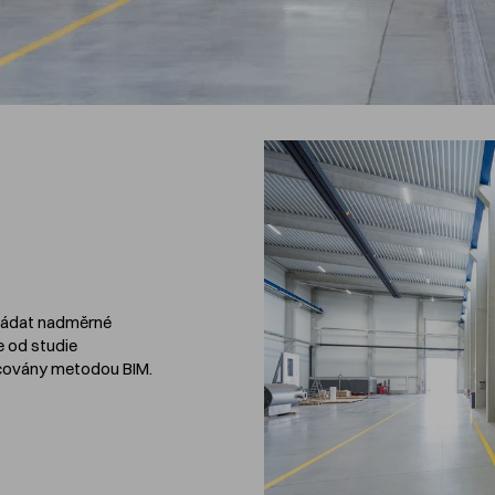
kládat nadměrné
e od studie
racovány metodou BIM.