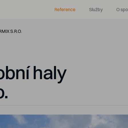
Reference
Služby
O spo
MIX S.R.O.
obní haly
.