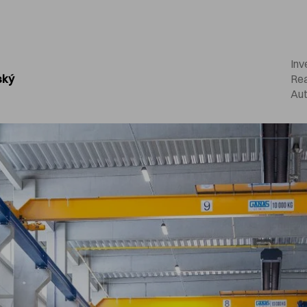
Inv
ský
Rea
Aut