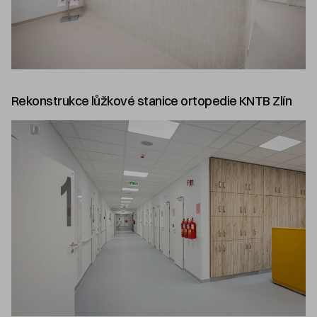
Rekonstrukce lůžkové stanice ortopedie KNTB Zlín