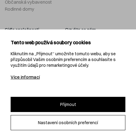
Občanská vybavenost
Rodinné domy
Sídlo společnosti
Ozvěte se nám
Navláčil stavební firma, s.r.o.
+420 577 212 049
Tento web používá soubory cookies
Bartošova 5532
info@navlacil.cz
760 01 Zlín
Kliknutím na „Přijmout“ umožníte tomuto webu, aby se
přizpůsobil Vašim osobním preferencím a souhlasíte s
využitím údajů pro remarketingové účely.
Navláčil
Více informací
KARIÉRA
PROJEKČNÍ KANCELÁŘ
DEVELOPMENT
Přijmout
Nastavení osobních preferencí
© 2026 Navláčil stavební firma, s.r.o.
Všechna práva vyhrazena
Nastavení soukromí
Webdesign by: Studio 9