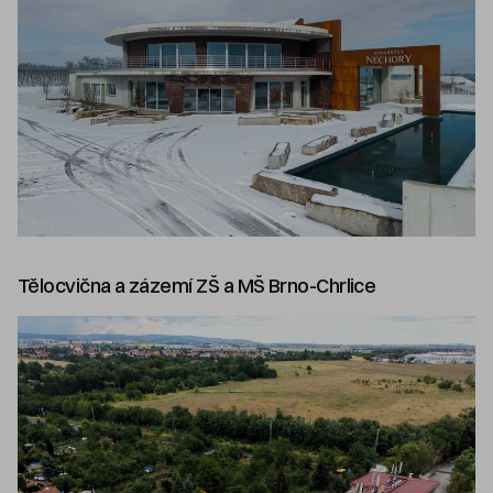
Tělocvična a zázemí ZŠ a MŠ Brno-Chrlice