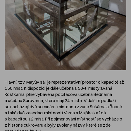
Hlavní, tzv. Mayův sál, je reprezentativní prostor o kapacitě až
150 míst. K dispozici je dále učebna s 50-ti místy zvaná
Kostkárna, plně vybavená počítačová učebna Bednárna
a učebna Surovárna, které mají 24 místa. V dalším podlaží
se nacházejí dvě seminární místnosti zvané Sušárna a Řepník
a také dvě zasedací místnosti Varna a Majška každá
s kapacitou 12 míst. Při pojmenování místností se vycházelo
z historie cukrovaru a byly zvoleny názvy, které se zde