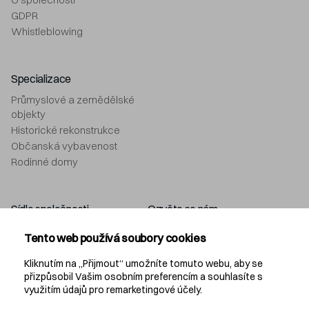
GDPR
Whistleblowing
Specializace
Průmyslové a zemědělské
objekty
Historické rekonstrukce
Občanská vybavenost
Rodinné domy
Sídlo společnosti
Ozvěte se nám
Navláčil stavební firma, s.r.o.
+420 577 212 049
Tento web používá soubory cookies
Bartošova 5532
info@navlacil.cz
760 01 Zlín
Kliknutím na „Přijmout“ umožníte tomuto webu, aby se
přizpůsobil Vašim osobním preferencím a souhlasíte s
využitím údajů pro remarketingové účely.
Navláčil