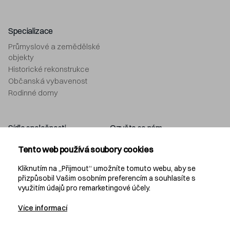
Specializace
Průmyslové a zemědělské
objekty
Historické rekonstrukce
Občanská vybavenost
Rodinné domy
Sídlo společnosti
Ozvěte se nám
Navláčil stavební firma, s.r.o.
+420 577 212 049
Tento web používá soubory cookies
Bartošova 5532
info@navlacil.cz
760 01 Zlín
Kliknutím na „Přijmout“ umožníte tomuto webu, aby se
přizpůsobil Vašim osobním preferencím a souhlasíte s
využitím údajů pro remarketingové účely.
Navláčil
Více informací
KARIÉRA
PROJEKČNÍ KANCELÁŘ