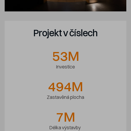
Projekt v číslech
53M
Investice
494
M
Zastavěná plocha
7
M
Délka výstavby