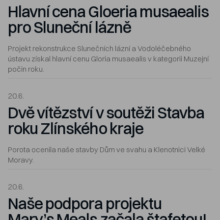
Hlavní cena Gloeria musaealis
pro Sluneční lázně
Projekt rekonstrukce Slunečních lázní a Vodoléčebného
ústavu získal hlavní cenu Gloria musaealis v kategorii Muzejní
počin roku.
20.6.
Dvě vítězství v soutěži Stavba
roku Zlínského kraje
Porota ocenila naše stavby Dům ve svahu a Klenotnici Velké
Moravy.
20.6.
Naše podpora projektu
Mary’s Meals začala štafetou!