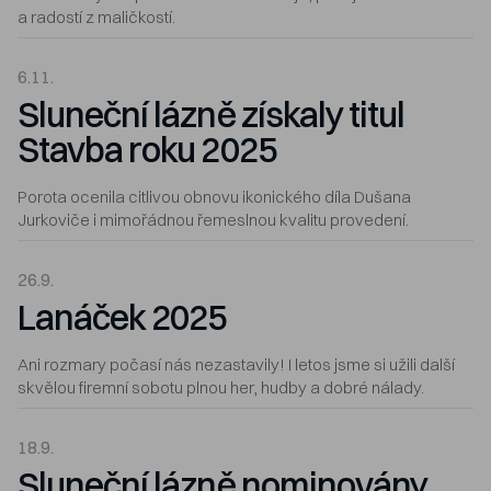
a radostí z maličkostí.
6.11.
Sluneční lázně získaly titul
Stavba roku 2025
Porota ocenila citlivou obnovu ikonického díla Dušana
Jurkoviče i mimořádnou řemeslnou kvalitu provedení.
26.9.
Lanáček 2025
Ani rozmary počasí nás nezastavily! I letos jsme si užili další
skvělou firemní sobotu plnou her, hudby a dobré nálady.
18.9.
Sluneční lázně nominovány