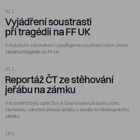
31.1.
Vyjádření soustrasti
při tragédii na FF UK
S hlubokým zármutkem vyjadřujeme soustrast všem, které
zasáhla tragédie na FF UK.
31.1.
Reportáž ČT ze stěhování
jeřábu na zámku
V Kroměříži bylo opět živo a Česká televize byla u toho.
Technicky náročný přesun jeřábu v areálu Arcibiskupského
zámku.
18.1.