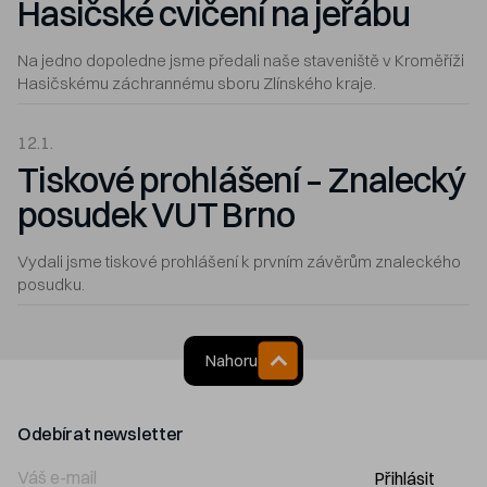
Hasičské cvičení na jeřábu
Na jedno dopoledne jsme předali naše staveniště v Kroměříži
Hasičskému záchrannému sboru Zlínského kraje.
12.1.
Tiskové prohlášení – Znalecký
posudek VUT Brno
Vydali jsme tiskové prohlášení k prvním závěrům znaleckého
posudku.
Nahoru
Odebírat newsletter
Přihlásit