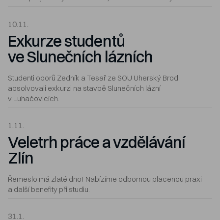
10.11.
Exkurze studentů
ve Slunečních lázních
Studenti oborů Zedník a Tesař ze SOU Uherský Brod
absolvovali exkurzi na stavbě Slunečních lázní
v Luhačovicích.
1.11.
Veletrh práce a vzdělávání
Zlín
Řemeslo má zlaté dno! Nabízíme odbornou placenou praxi
a další benefity při studiu.
31.1.