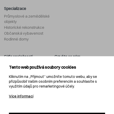
Specializace
Průmyslové a zemědělské
objekty
Historické rekonstrukce
Občanská vybavenost
Rodinné domy
Sídlo společnosti
Ozvěte se nám
Navláčil stavební firma, s.r.o.
+420 577 212 049
Tento web používá soubory cookies
Bartošova 5532
info@navlacil.cz
760 01 Zlín
Kliknutím na „Přijmout“ umožníte tomuto webu, aby se
přizpůsobil Vašim osobním preferencím a souhlasíte s
využitím údajů pro remarketingové účely.
Navláčil
Více informací
KARIÉRA
PROJEKČNÍ KANCELÁŘ
DEVELOPMENT