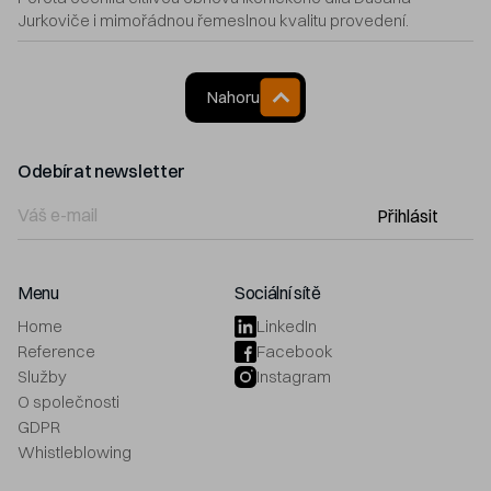
Jurkoviče i mimořádnou řemeslnou kvalitu provedení.
Nahoru
Odebírat newsletter
Přihlásit
Menu
Sociální sítě
Home
LinkedIn
Reference
Facebook
Služby
Instagram
O společnosti
GDPR
Whistleblowing