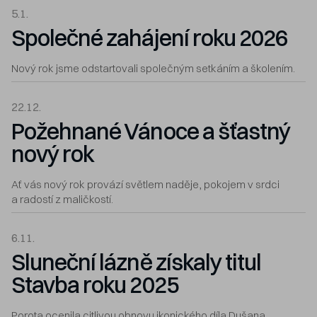
5.1.
Společné zahájení roku 2026
Nový rok jsme odstartovali společným setkáním a školením.
22.12.
Požehnané Vánoce a šťastný
nový rok
Ať vás nový rok provází světlem naděje, pokojem v srdci
a radostí z maličkostí.
6.11.
Sluneční lázně získaly titul
Stavba roku 2025
Porota ocenila citlivou obnovu ikonického díla Dušana