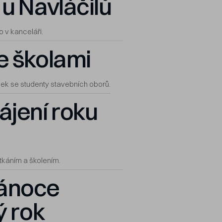
u Navláčilů
 v kanceláři.
e školami
ek se studenty stavebních oborů.
ájení roku
tkáním a školením.
ánoce
ý rok