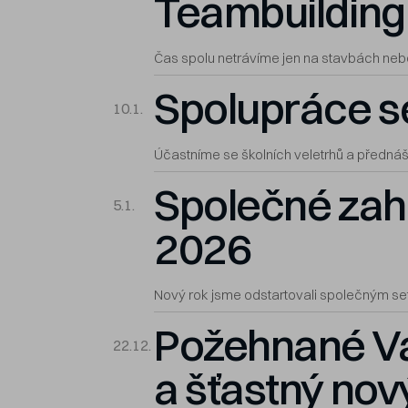
Teambuilding 
Čas spolu netrávíme jen na stavbách nebo
Spolupráce s
10.1.
Účastníme se školních veletrhů a přednáš
Společné zah
5.1.
2026
Nový rok jsme odstartovali společným se
Požehnané V
22.12.
a šťastný nov