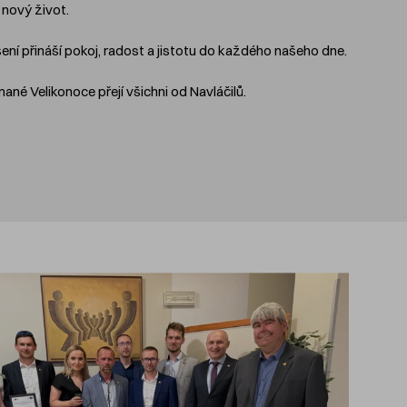
 nový život.
šení přináší pokoj, radost a jistotu do každého našeho dne.
ané Velikonoce přejí všichni od Navláčilů.