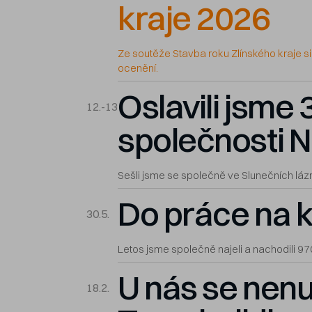
kraje 2026
Ze soutěže Stavba roku Zlínského kraje si
ocenění.
Oslavili jsme 3
12.-13
společnosti N
Sešli jsme se společně ve Slunečních láz
Do práce na k
30.5.
Letos jsme společně najeli a nachodili 9
U nás se nen
18.2.