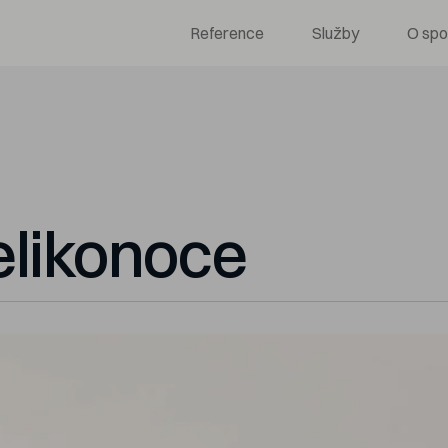
Reference
Služby
O spo
likonoce