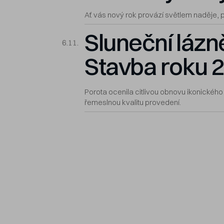
Ať vás nový rok provází světlem naděje, p
Sluneční lázně
6.11.
Stavba roku 
Porota ocenila citlivou obnovu ikonickéh
řemeslnou kvalitu provedení.