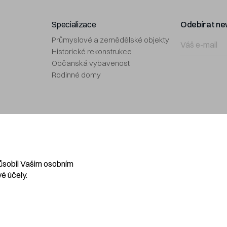
Specializace
Odebírat ne
Průmyslové a zemědělské objekty
Historické rekonstrukce
Občanská vybavenost
Rodinné domy
Navláčil
KARIÉRA
působil Vašim osobním
PROJEKČNÍ KANCELÁŘ
é účely.
DEVELOPMENT
tavení soukromí
Webdesign by: Studio 9