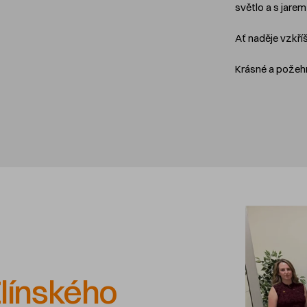
světlo a s jarem
Ať naděje vzkří
Krásné a požehn
línského