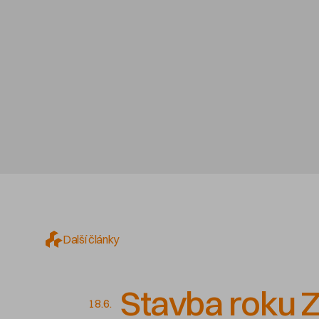
Další články
Stavba roku Z
18.6.