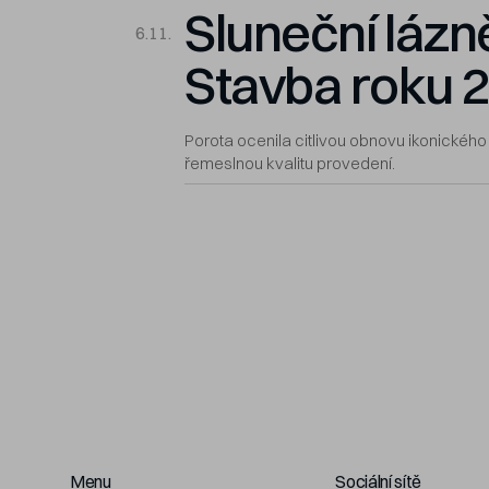
Sluneční lázně
6.11.
Stavba roku 
Porota ocenila citlivou obnovu ikonickéh
řemeslnou kvalitu provedení.
Menu
Sociální sítě