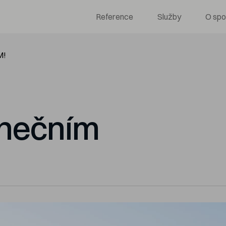
Reference
Služby
O spo
M!
unečním