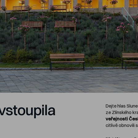
vstoupila
Dejte hlas Slun
ze Zlínského kr
veřejnosti Čes
citlivě obnovili