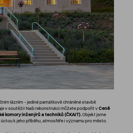
ečním lázním – jediné památkově chráněné stavbě
aje v soutěži! Naši rekonstrukci můžete podpořit v
Ceně
ké komory inženýrů a techniků (ČKAIT).
Objekt jsme
 s úctou k jeho příběhu, atmosféře i významu pro město.