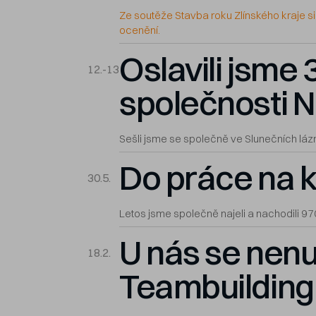
Ze soutěže Stavba roku Zlínského kraje si
ocenění.
Oslavili jsme 3
12.-13
společnosti N
Sešli jsme se společně ve Slunečních láz
Do práce na k
30.5.
Letos jsme společně najeli a nachodili 9
U nás se nen
18.2.
Teambuilding 