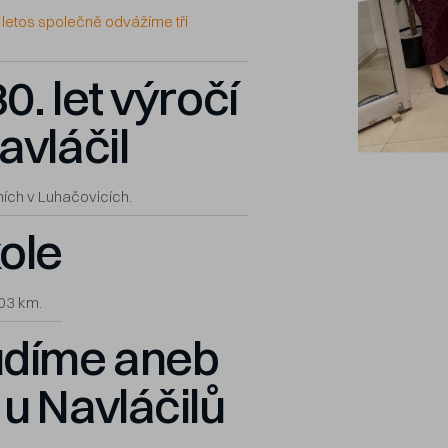
 letos společně odvážíme tři
0. let výročí
avláčil
ních v Luhačovicích.
ole
703 km.
udíme aneb
u Navláčilů