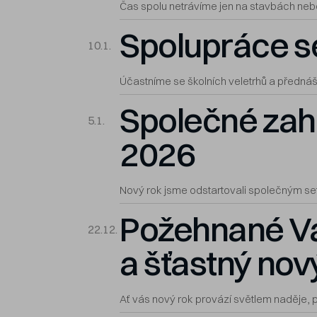
Čas spolu netrávíme jen na stavbách nebo
Spolupráce s
10.1.
Účastníme se školních veletrhů a přednáš
Společné zah
5.1.
2026
Nový rok jsme odstartovali společným se
Požehnané V
22.12.
a šťastný nov
Ať vás nový rok provází světlem naděje, p