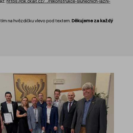
kaz:
https://cik.ckait.cz/…/rekonstrukce-slunecnich-lazni-
nutím na hvězdičku vlevo pod textem.
Děkujeme za každý