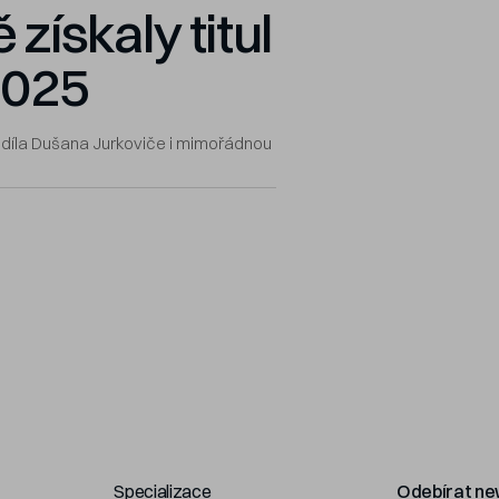
 získaly titul
2025
o díla Dušana Jurkoviče i mimořádnou
Specializace
Odebírat ne