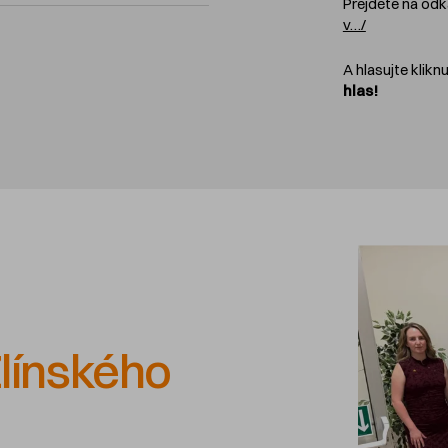
Přejděte na od
v…/
A hlasujte klik
hlas!
línského