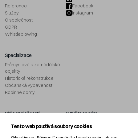
Reference
Facebook
Služby
Instagram
O společnosti
GDPR
Whistleblowing
Specializace
Průmyslové a zemědělské
objekty
Historické rekonstrukce
Občanská vybavenost
Rodinné domy
Sídlo společnosti
Ozvěte se nám
Navláčil stavební firma, s.r.o.
+420 577 212 049
Tento web používá soubory cookies
Bartošova 5532
info@navlacil.cz
760 01 Zlín
Kliknutím na „Přijmout“ umožníte tomuto webu, aby se