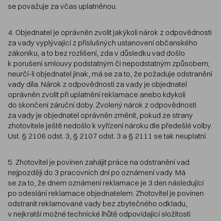
se považuje za včas uplatněnou.
4. Objednatel je oprávněn zvolit jakýkoli nárok z odpovědnosti
za vady vyplývající z příslušných ustanovení občanského
zákoníku, a to bez rozlišení, zda v důsledku vad došlo
k porušení smlouvy podstatným či nepodstatným způsobem;
neurčí-li objednatel jinak, má se za to, že požaduje odstranění
vady díla. Nárok z odpovědnosti za vady je objednatel
oprávněn zvolit při uplatnění reklamace anebo kdykoli
do skončení záruční doby. Zvolený nárok z odpovědnosti
za vady je objednatel oprávněn změnit, pokud ze strany
zhotovitele ještě nedošlo k vyřízení nároku dle předešlé volby.
Ust. § 2106 odst. 3, § 2107 odst. 3 a § 2111 se tak neuplatní.
5. Zhotovitel je povinen zahájit práce na odstranění vad
nejpozději do 3 pracovních dní po oznámení vady. Má
se za to, že dnem oznámení reklamace je 3.den následující
po odeslání reklamace objednatelem. Zhotovitel je povinen
odstranit reklamované vady bez zbytečného odkladu,
v nejkratší možné technické lhůtě odpovídající složitosti