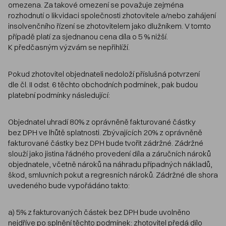
omezena. Za takové omezení se považuje zejména
rozhodnutí o likvidaci společnosti zhotovitele a/nebo zahájení
insolvenčního řízení se zhotovitelem jako dlužníkem. V tomto
případě platí za sjednanou cena díla o 5 % nižší.
K předčasným výzvám se nepřihlíží.
Pokud zhotovitel objednateli nedoloží příslušná potvrzení
dle čl. II odst. 6 těchto obchodních podmínek, pak budou
platební podmínky následující:
Objednatel uhradí 80% z oprávněně fakturované částky
bez DPH ve lhůtě splatnosti. Zbývajících 20% z oprávněně
fakturované částky bez DPH bude tvořit zádržné. Zádržné
slouží jako jistina řádného provedení díla a záručních nároků
objednatele, včetně nároků na náhradu případných nákladů,
škod, smluvních pokut a regresních nároků. Zádržné dle shora
uvedeného bude vypořádáno takto:
a) 5% z fakturovaných částek bez DPH bude uvolněno
nejdříve po splnění těchto podmínek: zhotovitel předá dílo