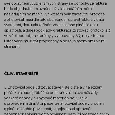
své oprávnění využije, smluvní strany se dohodly, že faktura
bude objednatelem uznána až v kalendářním měsíci
následujícím po měsíci, ve kterém byla zhotoviteli vrácena
a zhotovitel musí dle této skutečnosti opravit fakturu v datu
vystavení, datu uskutečnění zdanitelného plnění a datu
splatnosti, a dále i podklady k fakturaci (zjišťovací protokol aj.)
ve věci období, za které byly vyhotoveny. Výjimky z tohoto
ustanovení musí být projednány a odsouhlaseny smluvními
stranami.
ČL.IV . STAVENIŠTĚ
1. Zhotovitel bude udržovat staveniště čisté a v náležitém
pořádku a bude průběžně odstraňovat na své náklady
veškeré odpady a zbytkové materiály související
s prováděním díla. V případě, že zhotovitel bude v prodlení
s plněním těchto povinností, je objednatel oprávněn
zabezpečit splnění těchto povinností sám (či prostřednictvím