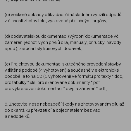
(c) veškeré doklady o likvidaci či následném využití odpadů
z činnosti zhotovitele, vystavené příslušnými orgány,
(d) dodavatelskou dokumentaci (výrobní dokumentace vč.
zaměření jednotlivých prvků díla, manuály, příručky, návody
apod.), záruční listy kusových dodávek,
(e) Projektovou dokumentaci skutečného provedení stavby
v tištěné podobě (4 vyhotovení) a současně v elektronické
podobě, a to na CD (1 vyhotovení) ve formátu pro texty *.doc,
pro tabulky *.xls, pro skenované dokumenty *.pdf,
pro výkresovou dokumentaci *.dwg a zároveň *.pdf.,
5. Zhotovitel nese nebezpečí škody na zhotovovaném dílu až
do okamžiku převzetí díla objednatelem bez vad
a nedodělků.