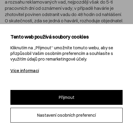
a rozsahu reklamovaných vad, nejpozději však do 5-ti
pracovních dní od oznámení vady; v případě havárie je
zhotovitel povinen odstranit vadu do 48 hodin od nahlášení.
O skutečnosti, zda se jedná o havárii, rozhoduje objednatel.
Při uplatnění nároku na slevu z ceny díla není dotčeno právo
objednatele na úhradu smluvní pokuty za prodlení
Tento web používá soubory cookies
s odstraněním reklamované vady ani nárok na náhradu škody
způsobené porušením povinnosti zhotovitele odstranit vadu.
Kliknutím na „Přijmout“ umožníte tomuto webu, aby se
přizpůsobil Vašim osobním preferencím a souhlasíte s
využitím údajů pro remarketingové účely.
6. Nenastoupí-li zhotovitel k odstraňování vady včas anebo
nedodrží-li zhotovitel dohodnutý nebo stanovený termín
Více informací
odstranění vady, je objednatel oprávněn vadu odstranit sám
(resp. prostřednictvím třetí osoby), a to na náklady zhotovitele.
Takové odstranění vady díla objednatelem (třetí osobou)
se nijak nedotýká záruky poskytnuté zhotovitelem na dílo jako
Přijmout
celek.
7. V případě, že objednatel svolá k řešení reklamace jednání,
Nastavení osobních preferencí
je zhotovitel povinen dostavit se k reklamačnímu jednání
na místo a v termínu, určeném objednatelem.