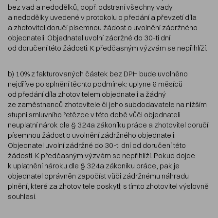
bez vad a nedodělků, popř. odstraní všechny vady
a nedodělky uvedené v protokolu o předání a převzetí díla
a zhotovitel doručí písemnou žádost o uvolnění zádržného
objednateli. Objednatel uvolní zádržné do 30-ti dní
od doručení této žádosti. K předčasným výzvám se nepřihlíží.
b) 10% z fakturovaných částek bez DPH bude uvolněno
nejdříve po splnění těchto podmínek: uplyne 6 měsíců
od předání díla zhotovitelem objednateli a žádný
ze zaměstnanců zhotovitele či jeho subdodavatele na nižším
stupni smluvního řetězce v této době vůči objednateli
neuplatní nárok dle § 324a zákoníku práce a zhotovitel doručí
písemnou žádost o uvolnění zádržného objednateli.
Objednatel uvolní zádržné do 30-ti dní od doručení této
žádosti. K předčasným výzvám se nepřihlíží. Pokud dojde
k uplatnění nároku dle § 324a zákoníku práce, pak je
objednatel oprávněn započíst vůči zádržnému náhradu
plnění, které za zhotovitele poskytl; s tímto zhotovitel výslovně
souhlasí.