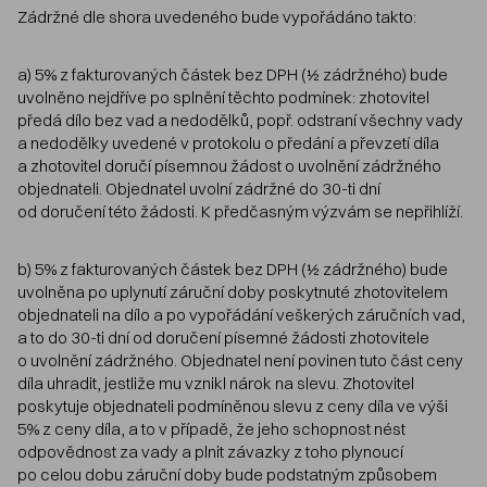
Zádržné dle shora uvedeného bude vypořádáno takto:
a) 5% z fakturovaných částek bez DPH (½ zádržného) bude
uvolněno nejdříve po splnění těchto podmínek: zhotovitel
předá dílo bez vad a nedodělků, popř. odstraní všechny vady
a nedodělky uvedené v protokolu o předání a převzetí díla
a zhotovitel doručí písemnou žádost o uvolnění zádržného
objednateli. Objednatel uvolní zádržné do 30-ti dní
od doručení této žádosti. K předčasným výzvám se nepřihlíží.
b) 5% z fakturovaných částek bez DPH (½ zádržného) bude
uvolněna po uplynutí záruční doby poskytnuté zhotovitelem
objednateli na dílo a po vypořádání veškerých záručních vad,
a to do 30-ti dní od doručení písemné žádosti zhotovitele
o uvolnění zádržného. Objednatel není povinen tuto část ceny
díla uhradit, jestliže mu vznikl nárok na slevu. Zhotovitel
poskytuje objednateli podmíněnou slevu z ceny díla ve výši
5% z ceny díla, a to v případě, že jeho schopnost nést
odpovědnost za vady a plnit závazky z toho plynoucí
po celou dobu záruční doby bude podstatným způsobem