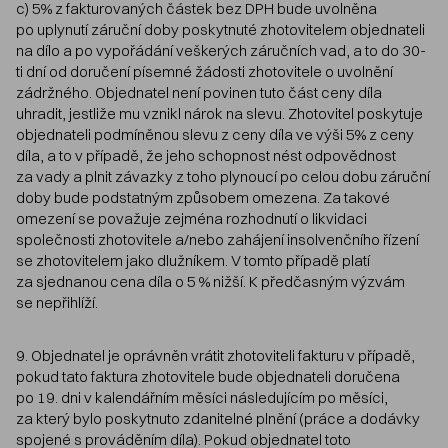
c) 5% z fakturovaných částek bez DPH bude uvolněna
po uplynutí záruční doby poskytnuté zhotovitelem objednateli
na dílo a po vypořádání veškerých záručních vad, a to do 30-
ti dní od doručení písemné žádosti zhotovitele o uvolnění
zádržného. Objednatel není povinen tuto část ceny díla
uhradit, jestliže mu vznikl nárok na slevu. Zhotovitel poskytuje
objednateli podmíněnou slevu z ceny díla ve výši 5% z ceny
díla, a to v případě, že jeho schopnost nést odpovědnost
za vady a plnit závazky z toho plynoucí po celou dobu záruční
doby bude podstatným způsobem omezena. Za takové
omezení se považuje zejména rozhodnutí o likvidaci
společnosti zhotovitele a/nebo zahájení insolvenčního řízení
se zhotovitelem jako dlužníkem. V tomto případě platí
za sjednanou cena díla o 5 % nižší. K předčasným výzvám
se nepřihlíží.
9. Objednatel je oprávněn vrátit zhotoviteli fakturu v případě,
pokud tato faktura zhotovitele bude objednateli doručena
po 19. dni v kalendářním měsíci následujícím po měsíci,
za který bylo poskytnuto zdanitelné plnění (práce a dodávky
spojené s prováděním díla). Pokud objednatel toto