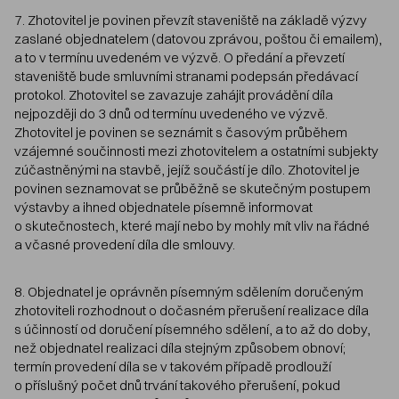
7. Zhotovitel je povinen převzít staveniště na základě výzvy
zaslané objednatelem (datovou zprávou, poštou či emailem),
a to v termínu uvedeném ve výzvě. O předání a převzetí
staveniště bude smluvními stranami podepsán předávací
protokol. Zhotovitel se zavazuje zahájit provádění díla
nejpozději do 3 dnů od termínu uvedeného ve výzvě.
Zhotovitel je povinen se seznámit s časovým průběhem
vzájemné součinnosti mezi zhotovitelem a ostatními subjekty
zúčastněnými na stavbě, jejíž součástí je dílo. Zhotovitel je
povinen seznamovat se průběžně se skutečným postupem
výstavby a ihned objednatele písemně informovat
o skutečnostech, které mají nebo by mohly mít vliv na řádné
a včasné provedení díla dle smlouvy.
8. Objednatel je oprávněn písemným sdělením doručeným
zhotoviteli rozhodnout o dočasném přerušení realizace díla
s účinností od doručení písemného sdělení, a to až do doby,
než objednatel realizaci díla stejným způsobem obnoví;
termín provedení díla se v takovém případě prodlouží
o příslušný počet dnů trvání takového přerušení, pokud