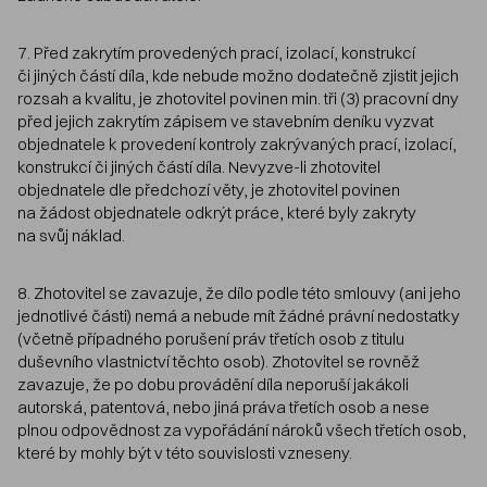
7. Před zakrytím provedených prací, izolací, konstrukcí
či jiných částí díla, kde nebude možno dodatečně zjistit jejich
rozsah a kvalitu, je zhotovitel povinen min. tři (3) pracovní dny
před jejich zakrytím zápisem ve stavebním deníku vyzvat
objednatele k provedení kontroly zakrývaných prací, izolací,
konstrukcí či jiných částí díla. Nevyzve-li zhotovitel
objednatele dle předchozí věty, je zhotovitel povinen
na žádost objednatele odkrýt práce, které byly zakryty
na svůj náklad.
8. Zhotovitel se zavazuje, že dílo podle této smlouvy (ani jeho
jednotlivé části) nemá a nebude mít žádné právní nedostatky
(včetně případného porušení práv třetích osob z titulu
duševního vlastnictví těchto osob). Zhotovitel se rovněž
zavazuje, že po dobu provádění díla neporuší jakákoli
autorská, patentová, nebo jiná práva třetích osob a nese
plnou odpovědnost za vypořádání nároků všech třetích osob,
které by mohly být v této souvislosti vzneseny.