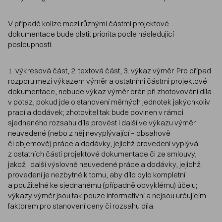
V případě kolize mezi různými částmi projektové
dokumentace bude platit priorita podle následující
posloupnosti:
1. výkresová část, 2. textová část, 3. výkaz výměr. Pro případ
rozporu mezi výkazem výměr a ostatními částmi projektové
dokumentace, nebude výkaz výměr brán při zhotovování díla
v potaz, pokud jde o stanovení měrných jednotek jakýchkoliv
prací a dodávek; zhotovitel tak bude povinen v rámci
sjednaného rozsahu díla provést i další ve výkazu výměr
neuvedené (nebo z něj nevyplývající – obsahově
či objemově) práce a dodávky, jejichž provedení vyplývá
z ostatních částí projektové dokumentace či ze smlouvy,
jakož i další výslovně neuvedené práce a dodávky, jejichž
provedení je nezbytné k tomu, aby dílo bylo kompletní
a použitelné ke sjednanému (případně obvyklému) účelu;
výkazy výměr jsou tak pouze informativní a nejsou určujícím
faktorem pro stanovení ceny či rozsahu díla.