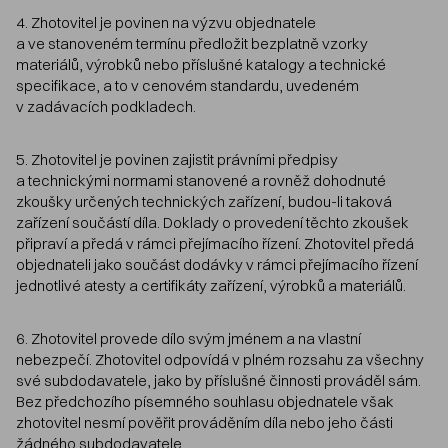
4. Zhotovitel je povinen na výzvu objednatele
a ve stanoveném termínu předložit bezplatně vzorky
materiálů, výrobků nebo příslušné katalogy a technické
specifikace, a to v cenovém standardu, uvedeném
v zadávacích podkladech.
5. Zhotovitel je povinen zajistit právními předpisy
a technickými normami stanovené a rovněž dohodnuté
zkoušky určených technických zařízení, budou-li taková
zařízení součástí díla. Doklady o provedení těchto zkoušek
připraví a předá v rámci přejímacího řízení. Zhotovitel předá
objednateli jako součást dodávky v rámci přejímacího řízení
jednotlivé atesty a certifikáty zařízení, výrobků a materiálů.
6. Zhotovitel provede dílo svým jménem a na vlastní
nebezpečí. Zhotovitel odpovídá v plném rozsahu za všechny
své subdodavatele, jako by příslušné činnosti prováděl sám.
Bez předchozího písemného souhlasu objednatele však
zhotovitel nesmí pověřit prováděním díla nebo jeho části
žádného subdodavatele.