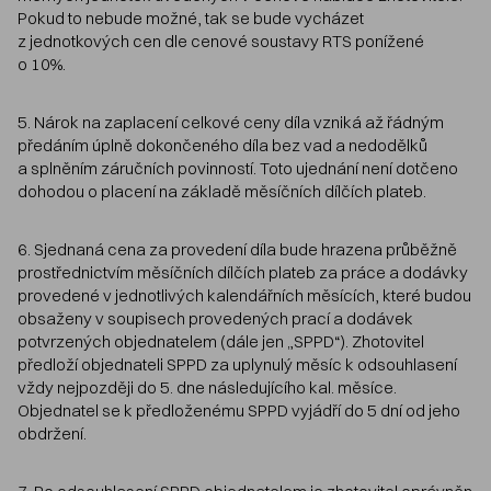
Pokud to nebude možné, tak se bude vycházet
z jednotkových cen dle cenové soustavy RTS ponížené
o 10%.
5. Nárok na zaplacení celkové ceny díla vzniká až řádným
předáním úplně dokončeného díla bez vad a nedodělků
a splněním záručních povinností. Toto ujednání není dotčeno
dohodou o placení na základě měsíčních dílčích plateb.
6. Sjednaná cena za provedení díla bude hrazena průběžně
prostřednictvím měsíčních dílčích plateb za práce a dodávky
provedené v jednotlivých kalendářních měsících, které budou
obsaženy v soupisech provedených prací a dodávek
potvrzených objednatelem (dále jen „SPPD“). Zhotovitel
předloží objednateli SPPD za uplynulý měsíc k odsouhlasení
vždy nejpozději do 5. dne následujícího kal. měsíce.
Objednatel se k předloženému SPPD vyjádří do 5 dní od jeho
obdržení.