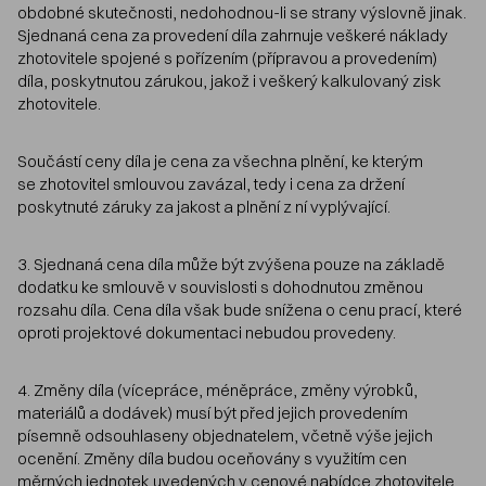
obdobné skutečnosti, nedohodnou-li se strany výslovně jinak.
Sjednaná cena za provedení díla zahrnuje veškeré náklady
zhotovitele spojené s pořízením (přípravou a provedením)
díla, poskytnutou zárukou, jakož i veškerý kalkulovaný zisk
zhotovitele.
Součástí ceny díla je cena za všechna plnění, ke kterým
se zhotovitel smlouvou zavázal, tedy i cena za držení
poskytnuté záruky za jakost a plnění z ní vyplývající.
3. Sjednaná cena díla může být zvýšena pouze na základě
dodatku ke smlouvě v souvislosti s dohodnutou změnou
rozsahu díla. Cena díla však bude snížena o cenu prací, které
oproti projektové dokumentaci nebudou provedeny.
4. Změny díla (vícepráce, méněpráce, změny výrobků,
materiálů a dodávek) musí být před jejich provedením
písemně odsouhlaseny objednatelem, včetně výše jejich
ocenění. Změny díla budou oceňovány s využitím cen
měrných jednotek uvedených v cenové nabídce zhotovitele.