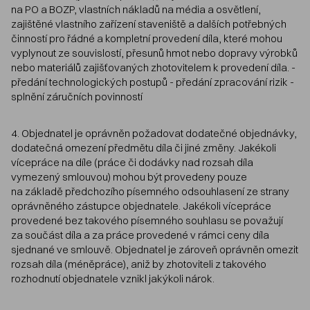
na PO a BOZP, vlastních nákladů na média a osvětlení,
zajištěné vlastního zařízení staveniště a dalších potřebných
činností pro řádné a kompletní provedení díla, které mohou
vyplynout ze souvislostí, přesunů hmot nebo dopravy výrobků
nebo materiálů zajišťovaných zhotovitelem k provedení díla. -
předání technologických postupů - předání zpracování rizik -
splnění záručních povinností
4. Objednatel je oprávněn požadovat dodatečné objednávky,
dodatečná omezení předmětu díla či jiné změny. Jakékoli
vícepráce na díle (práce či dodávky nad rozsah díla
vymezený smlouvou) mohou být provedeny pouze
na základě předchozího písemného odsouhlasení ze strany
oprávněného zástupce objednatele. Jakékoli vícepráce
provedené bez takového písemného souhlasu se považují
za součást díla a za práce provedené v rámci ceny díla
sjednané ve smlouvě. Objednatel je zároveň oprávněn omezit
rozsah díla (méněpráce), aniž by zhotoviteli z takového
rozhodnutí objednatele vznikl jakýkoli nárok.