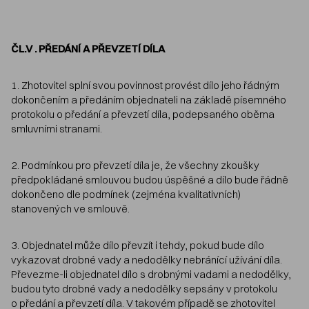
ČL.V . PŘEDÁNÍ A PŘEVZETÍ DÍLA
1. Zhotovitel splní svou povinnost provést dílo jeho řádným
dokončením a předáním objednateli na základě písemného
protokolu o předání a převzetí díla, podepsaného oběma
smluvními stranami.
2. Podmínkou pro převzetí díla je, že všechny zkoušky
předpokládané smlouvou budou úspěšné a dílo bude řádně
dokončeno dle podmínek (zejména kvalitativních)
stanovených ve smlouvě.
3. Objednatel může dílo převzít i tehdy, pokud bude dílo
vykazovat drobné vady a nedodělky nebránící užívání díla.
Převezme-li objednatel dílo s drobnými vadami a nedodělky,
budou tyto drobné vady a nedodělky sepsány v protokolu
o předání a převzetí díla. V takovém případě se zhotovitel