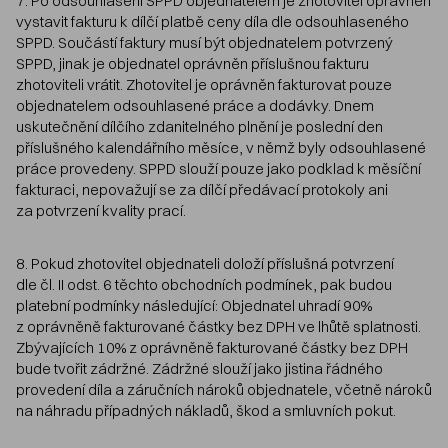
7. Po odsouhlasení SPPD objednatelem je zhotovitel oprávněn
vystavit fakturu k dílčí platbě ceny díla dle odsouhlaseného
SPPD. Součástí faktury musí být objednatelem potvrzený
SPPD, jinak je objednatel oprávněn příslušnou fakturu
zhotoviteli vrátit. Zhotovitel je oprávněn fakturovat pouze
objednatelem odsouhlasené práce a dodávky. Dnem
uskutečnění dílčího zdanitelného plnění je poslední den
příslušného kalendářního měsíce, v němž byly odsouhlasené
práce provedeny. SPPD slouží pouze jako podklad k měsíční
fakturaci, nepovažují se za dílčí předávací protokoly ani
za potvrzení kvality prací.
8. Pokud zhotovitel objednateli doloží příslušná potvrzení
dle čl. II odst. 6 těchto obchodních podmínek, pak budou
platební podmínky následující: Objednatel uhradí 90%
z oprávněně fakturované částky bez DPH ve lhůtě splatnosti.
Zbývajících 10% z oprávněně fakturované částky bez DPH
bude tvořit zádržné. Zádržné slouží jako jistina řádného
provedení díla a záručních nároků objednatele, včetně nároků
na náhradu případných nákladů, škod a smluvních pokut.