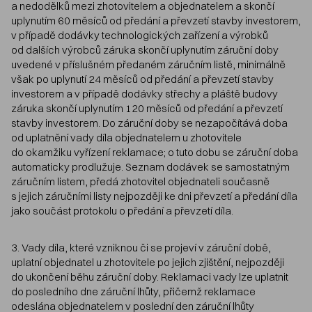
a nedodělků mezi zhotovitelem a objednatelem a skončí
uplynutím 60 měsíců od předání a převzetí stavby investorem,
v případě dodávky technologických zařízení a výrobků
od dalších výrobců záruka skončí uplynutím záruční doby
uvedené v příslušném předaném záručním listě, minimálně
však po uplynutí 24 měsíců od předání a převzetí stavby
investorem a v případě dodávky střechy a pláště budovy
záruka skončí uplynutím 120 měsíců od předání a převzetí
stavby investorem. Do záruční doby se nezapočítává doba
od uplatnění vady díla objednatelem u zhotovitele
do okamžiku vyřízení reklamace; o tuto dobu se záruční doba
automaticky prodlužuje. Seznam dodávek se samostatným
záručním listem, předá zhotovitel objednateli současně
s jejich záručními listy nejpozději ke dni převzetí a předání díla
jako součást protokolu o předání a převzetí díla.
3. Vady díla, které vzniknou či se projeví v záruční době,
uplatní objednatel u zhotovitele po jejich zjištění, nejpozději
do ukončení běhu záruční doby. Reklamaci vady lze uplatnit
do posledního dne záruční lhůty, přičemž reklamace
odeslána objednatelem v poslední den záruční lhůty