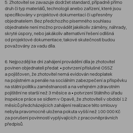
5. Zhotovitel se zavazuje dodržet standard, případně přímo
druh či typ materiálů, technologií anebo zařízení, které jsou
specifikovány v projektové dokumentaci či upřesněny
objednatelem. Bez předchozího písemného souhlasu
objednatele není možno provádět jakékoliv záměny, náhrady,
skryté úspory, nebo jakákoliv alternativní řešení odlišná
od projektové dokumentace; takové skutečnosti budou
považovány za vadu díla.
6. Nejpozději ke dni zahájení provádění díla je zhotovitel
povinen objednateli předat: • potvrzení příslušné OSSZ
a pojišťoven, že zhotovitel nemá evidován nedoplatek
na pojistném a penále na sociálním zabezpečení a příspěvku
na státní politiku zaměstnanosti a na veřejném zdravotním
pojištění ne starší než 3 měsíce a • potvrzení Státního úřadu
inspekce práce se sídlem v Opavě, že zhotoviteli v období 12
měsíců předcházejících zahájení realizace této smlouvy
nebyla pravomocně uložena pokuta vyšší než 100 000 Kč
za porušení povinností vyplývajících z pracovněprávních
předpisů.