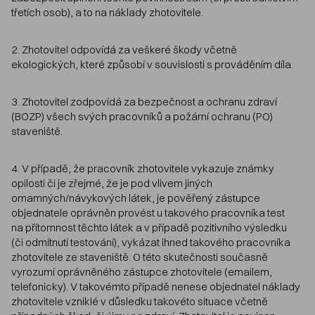
třetích osob), a to na náklady zhotovitele.
2. Zhotovitel odpovídá za veškeré škody včetně
ekologických, které způsobí v souvislosti s prováděním díla.
3. Zhotovitel zodpovídá za bezpečnost a ochranu zdraví
(BOZP) všech svých pracovníků a požární ochranu (PO)
staveniště.
4. V případě, že pracovník zhotovitele vykazuje známky
opilosti či je zřejmé, že je pod vlivem jiných
omamných/návykových látek, je pověřený zástupce
objednatele oprávněn provést u takového pracovníka test
na přítomnost těchto látek a v případě pozitivního výsledku
(či odmítnutí testování), vykázat ihned takového pracovníka
zhotovitele ze staveniště. O této skutečnosti současně
vyrozumí oprávněného zástupce zhotovitele (emailem,
telefonicky). V takovémto případě nenese objednatel náklady
zhotovitele vzniklé v důsledku takovéto situace včetně