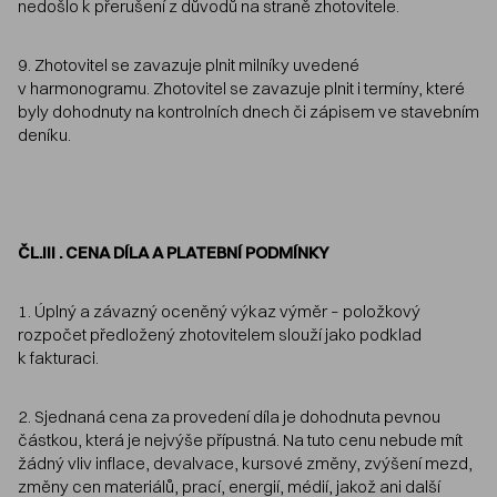
nedošlo k přerušení z důvodů na straně zhotovitele.
9. Zhotovitel se zavazuje plnit milníky uvedené
v harmonogramu. Zhotovitel se zavazuje plnit i termíny, které
byly dohodnuty na kontrolních dnech či zápisem ve stavebním
deníku.
ČL.III . CENA DÍLA A PLATEBNÍ PODMÍNKY
1. Úplný a závazný oceněný výkaz výměr – položkový
rozpočet předložený zhotovitelem slouží jako podklad
k fakturaci.
2. Sjednaná cena za provedení díla je dohodnuta pevnou
částkou, která je nejvýše přípustná. Na tuto cenu nebude mít
žádný vliv inflace, devalvace, kursové změny, zvýšení mezd,
změny cen materiálů, prací, energií, médií, jakož ani další