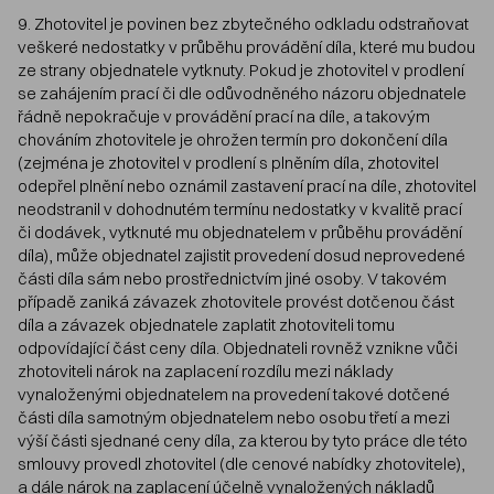
9. Zhotovitel je povinen bez zbytečného odkladu odstraňovat
veškeré nedostatky v průběhu provádění díla, které mu budou
ze strany objednatele vytknuty. Pokud je zhotovitel v prodlení
se zahájením prací či dle odůvodněného názoru objednatele
řádně nepokračuje v provádění prací na díle, a takovým
chováním zhotovitele je ohrožen termín pro dokončení díla
(zejména je zhotovitel v prodlení s plněním díla, zhotovitel
odepřel plnění nebo oznámil zastavení prací na díle, zhotovitel
neodstranil v dohodnutém termínu nedostatky v kvalitě prací
či dodávek, vytknuté mu objednatelem v průběhu provádění
díla), může objednatel zajistit provedení dosud neprovedené
části díla sám nebo prostřednictvím jiné osoby. V takovém
případě zaniká závazek zhotovitele provést dotčenou část
díla a závazek objednatele zaplatit zhotoviteli tomu
odpovídající část ceny díla. Objednateli rovněž vznikne vůči
zhotoviteli nárok na zaplacení rozdílu mezi náklady
vynaloženými objednatelem na provedení takové dotčené
části díla samotným objednatelem nebo osobu třetí a mezi
výší části sjednané ceny díla, za kterou by tyto práce dle této
smlouvy provedl zhotovitel (dle cenové nabídky zhotovitele),
a dále nárok na zaplacení účelně vynaložených nákladů