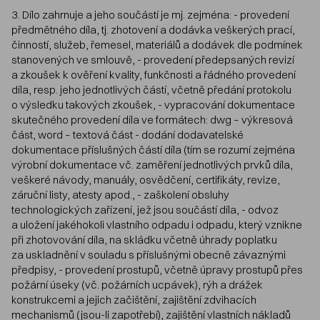
3. Dílo zahrnuje a jeho součástí je mj. zejména: - provedení
předmětného díla, tj. zhotovení a dodávka veškerých prací,
činností, služeb, řemesel, materiálů a dodávek dle podmínek
stanovených ve smlouvě, - provedení předepsaných revizí
a zkoušek k ověření kvality, funkčnosti a řádného provedení
díla, resp. jeho jednotlivých částí, včetně předání protokolu
o výsledku takových zkoušek, - vypracování dokumentace
skutečného provedení díla ve formátech: dwg – výkresová
část, word – textová část - dodání dodavatelské
dokumentace příslušných částí díla (tím se rozumí zejména
výrobní dokumentace vč. zaměření jednotlivých prvků díla,
veškeré návody, manuály, osvědčení, certifikáty, revize,
záruční listy, atesty apod., - zaškolení obsluhy
technologických zařízení, jež jsou součástí díla, - odvoz
a uložení jakéhokoli vlastního odpadu i odpadu, který vznikne
při zhotovování díla, na skládku včetně úhrady poplatku
za uskladnění v souladu s příslušnými obecně závaznými
předpisy, - provedení prostupů, včetně úpravy prostupů přes
požární úseky (vč. požárních ucpávek), rýh a drážek
konstrukcemi a jejich začištění, zajištění zdvihacích
mechanismů (jsou-li zapotřebí), zajištění vlastních nákladů