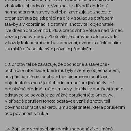
zhotoviteli objednatele. Vznikne-li z důvodů dodržení
harmonogramu stavby potřeba, zavazuje se zhotovitel
organizovat a zajistit práci na díle v souladu s potřebami
stavby a v koordinaci s ostatními zhotoviteli objednatele
i ve dnech pracovního klidu a pracovního volna a nad rámec
běžné pracovní doby. Zhotovitel je oprávněn dílo provádět
v každý kalendářní den bez omezení, ovšem s přihlédnutím
k v místě a čase platným právním předpisům.
13. Zhotovitel se zavazuje, že obchodně a stavebně–
technické informace, které mu byly svěřeny objednatelem,
nezpřístupní třetím osobám bez písemného souhlasu
objednatele a neužije těchto informací pro jiné účely než
pro plněné předmětu této smlouvy. Jakékoliv porušení tohoto
odstavce se považuje za vážné porušení této Smlouvy.
V případě porušení tohoto odstavce vzniká zhotoviteli
povinnost uhradit veškerou újmu objednateli, která porušením
této povinnosti vznikla.
14. Zápisem ve stavebním deníku nedochází ke změně