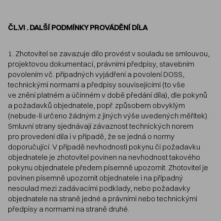
ČL.VI . DALŠÍ PODMÍNKY PROVÁDĚNÍ DÍLA
1. Zhotovitel se zavazuje dílo provést v souladu se smlouvou,
projektovou dokumentací, právními předpisy, stavebním
povolením vč. případných vyjádření a povolení DOSS,
technickými normami a předpisy souvisejícími (to vše
ve znění platném a účinném v době předání díla), dle pokynů
a požadavků objednatele, popř. způsobem obvyklým
(nebude-li určeno žádným z jiných výše uvedených měřítek).
Smluvní strany sjednávají závaznost technických norem
pro provedení díla i v případě, že se jedná o normy
doporučující. V případě nevhodnosti pokynu či požadavku
objednatele je zhotovitel povinen na nevhodnost takového
pokynu objednatele předem písemně upozornit. Zhotovitel je
povinen písemně upozornit objednatele i na případný
nesoulad mezi zadávacími podklady, nebo požadavky
objednatele na straně jedné a právními nebo technickými
předpisy a normami na straně druhé.