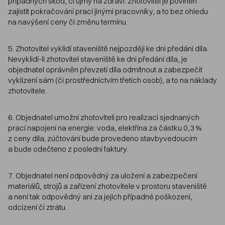
případných škod, či újmy na zdraví. Zhotovitel je povinen
zajistit pokračování prací jinými pracovníky, a to bez ohledu
na navýšení ceny či změnu termínu.
5. Zhotovitel vyklidí staveniště nejpozději ke dni předání díla.
Nevyklidí-li zhotovitel staveniště ke dni předání díla, je
objednatel oprávněn převzetí díla odmítnout a zabezpečit
vyklizení sám (či prostřednictvím třetích osob), a to na náklady
zhotovitele.
6. Objednatel umožní zhotoviteli pro realizaci sjednaných
prací napojení na energie: voda, elektřina za částku 0,3 %
z ceny díla; zúčtování bude provedeno stavbyvedoucím
a bude odečteno z poslední faktury.
7. Objednatel není odpovědný za uložení a zabezpečení
materiálů, strojů a zařízení zhotovitele v prostoru staveniště
a není tak odpovědný ani za jejich případné poškození,
odcizení či ztrátu.