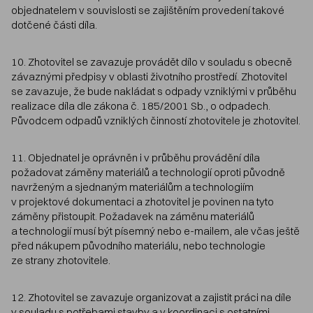
objednatelem v souvislosti se zajištěním provedení takové
dotčené části díla.
10. Zhotovitel se zavazuje provádět dílo v souladu s obecně
závaznými předpisy v oblasti životního prostředí. Zhotovitel
se zavazuje, že bude nakládat s odpady vzniklými v průběhu
realizace díla dle zákona č. 185/2001 Sb., o odpadech.
Původcem odpadů vzniklých činností zhotovitele je zhotovitel.
11. Objednatel je oprávněn i v průběhu provádění díla
požadovat záměny materiálů a technologií oproti původně
navrženým a sjednaným materiálům a technologiím
v projektové dokumentaci a zhotovitel je povinen na tyto
záměny přistoupit. Požadavek na záměnu materiálů
a technologií musí být písemný nebo e-mailem, ale včas ještě
před nákupem původního materiálu, nebo technologie
ze strany zhotovitele.
12. Zhotovitel se zavazuje organizovat a zajistit práci na díle
v souladu s potřebami stavby a v koordinaci s ostatními