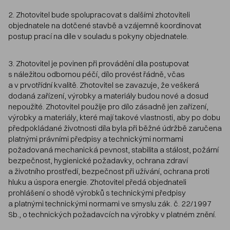
2. Zhotovitel bude spolupracovat s dalšími zhotoviteli
objednatele na dotčené stavbě a vzájemně koordinovat
postup prací na díle v souladu s pokyny objednatele.
3. Zhotovitel je povinen při provádění díla postupovat
s náležitou odbornou péčí, dílo provést řádně, včas
a v prvotřídní kvalitě. Zhotovitel se zavazuje, že veškerá
dodaná zařízení, výrobky a materiály budou nové a dosud
nepoužité. Zhotovitel použije pro dílo zásadně jen zařízení,
výrobky a materiály, které mají takové vlastnosti, aby po dobu
předpokládané životnosti díla byla při běžné údržbě zaručena
platnými právními předpisy a technickými normami
požadovaná mechanická pevnost, stabilita a stálost, požární
bezpečnost, hygienické požadavky, ochrana zdraví
a životního prostředí, bezpečnost při užívání, ochrana proti
hluku a úspora energie. Zhotovitel předá objednateli
prohlášení o shodě výrobků s technickými předpisy
a platnými technickými normami ve smyslu zák. č. 22/1997
Sb., o technických požadavcích na výrobky v platném znění.