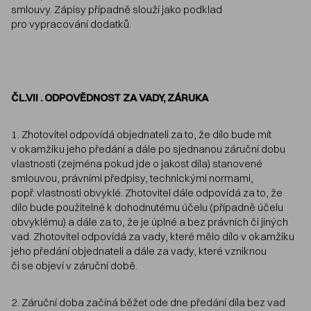
smlouvy. Zápisy případně slouží jako podklad
pro vypracování dodatků.
ČL.VII . ODPOVĚDNOST ZA VADY, ZÁRUKA
1. Zhotovitel odpovídá objednateli za to, že dílo bude mít
v okamžiku jeho předání a dále po sjednanou záruční dobu
vlastnosti (zejména pokud jde o jakost díla) stanovené
smlouvou, právními předpisy, technickými normami,
popř. vlastnosti obvyklé. Zhotovitel dále odpovídá za to, že
dílo bude použitelné k dohodnutému účelu (případně účelu
obvyklému) a dále za to, že je úplné a bez právních či jiných
vad. Zhotovitel odpovídá za vady, které mělo dílo v okamžiku
jeho předání objednateli a dále za vady, které vzniknou
či se objeví v záruční době.
2. Záruční doba začíná běžet ode dne předání díla bez vad