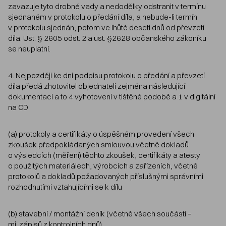
zavazuje tyto drobné vady a nedodělky odstranit v termínu
sjednaném v protokolu o předání díla, a nebude-li termín
v protokolu sjednán, potom ve lhůtě deseti dnů od převzetí
díla. Ust. § 2605 odst. 2 a ust. §2628 občanského zákoníku
se neuplatní.
4. Nejpozději ke dni podpisu protokolu o předání a převzetí
díla předá zhotovitel objednateli zejména následující
dokumentaci a to 4 vyhotovení v tištěné podobě a 1 v digitální
na CD:
(a) protokoly a certifikáty o úspěšném provedení všech
zkoušek předpokládaných smlouvou včetně dokladů
o výsledcích (měření) těchto zkoušek, certifikáty a atesty
o použitých materiálech, výrobcích a zařízeních, včetně
protokolů a dokladů požadovaných příslušnými správními
rozhodnutími vztahujícími se k dílu
(b) stavební / montážní deník (včetně všech součástí –
mj. zápisů z kontrolních dnů),