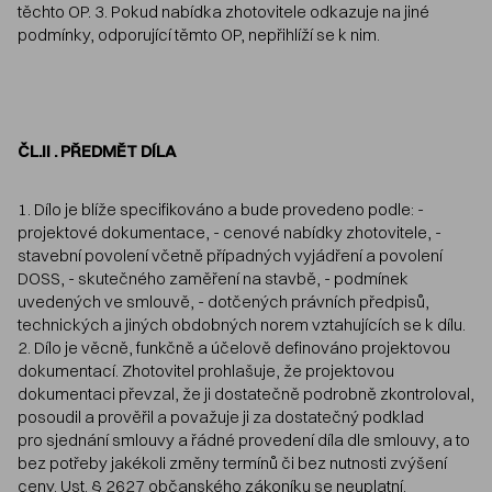
těchto OP. 3. Pokud nabídka zhotovitele odkazuje na jiné
podmínky, odporující těmto OP, nepřihlíží se k nim.
ČL.II . PŘEDMĚT DÍLA
1. Dílo je blíže specifikováno a bude provedeno podle: -
projektové dokumentace, - cenové nabídky zhotovitele, -
stavební povolení včetně případných vyjádření a povolení
DOSS, - skutečného zaměření na stavbě, - podmínek
uvedených ve smlouvě, - dotčených právních předpisů,
technických a jiných obdobných norem vztahujících se k dílu.
2. Dílo je věcně, funkčně a účelově definováno projektovou
dokumentací. Zhotovitel prohlašuje, že projektovou
dokumentaci převzal, že ji dostatečně podrobně zkontroloval,
posoudil a prověřil a považuje ji za dostatečný podklad
pro sjednání smlouvy a řádné provedení díla dle smlouvy, a to
bez potřeby jakékoli změny termínů či bez nutnosti zvýšení
ceny. Ust. § 2627 občanského zákoníku se neuplatní.