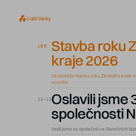
Další články
Stavba roku Z
18.6.
kraje 2026
Ze soutěže Stavba roku Zlínského kraje si
ocenění.
Oslavili jsme 3
12.-13
společnosti N
Sešli jsme se společně ve Slunečních láz