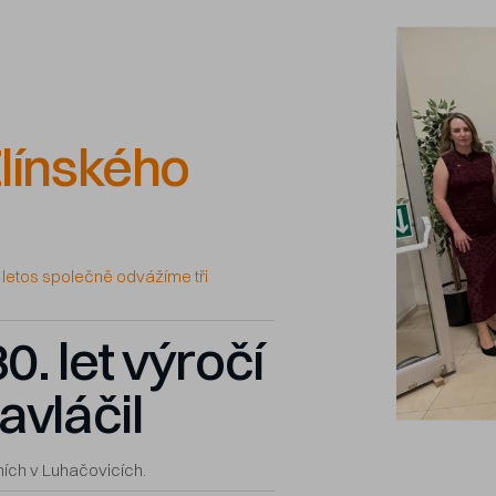
línského
 letos společně odvážíme tři
0. let výročí
avláčil
ních v Luhačovicích.