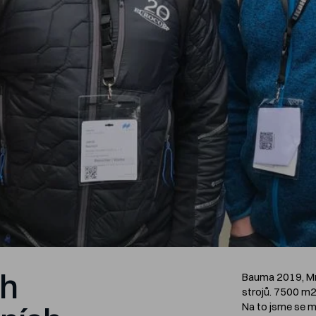
rh
Bauma 2019, Mn
strojů. 7500 m2
Na to jsme se m