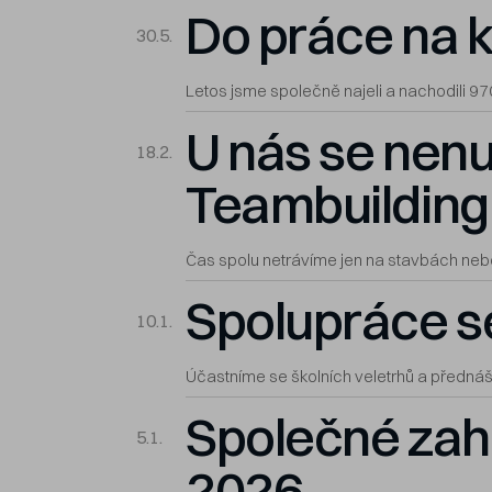
Do práce na k
30.5.
Letos jsme společně najeli a nachodili 9
U nás se nen
18.2.
Teambuilding 
Čas spolu netrávíme jen na stavbách nebo
Spolupráce s
10.1.
Účastníme se školních veletrhů a přednáš
Společné zah
5.1.
2026