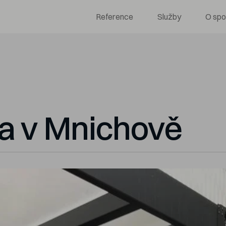
Reference
Služby
O spo
a v Mnichově