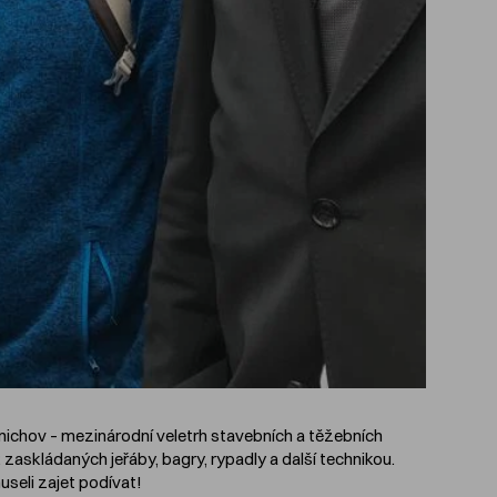
ichov – mezinárodní veletrh stavebních a těžebních
 zaskládaných jeřáby, bagry, rypadly a další technikou.
useli zajet podívat!