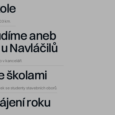
ole
703 km.
udíme aneb
u Navláčilů
 v kanceláři.
e školami
ek se studenty stavebních oborů.
ájení roku