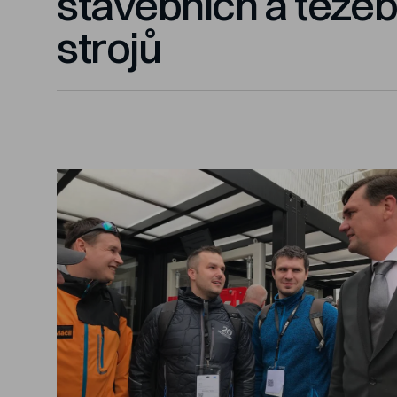
stavebních a těže
strojů