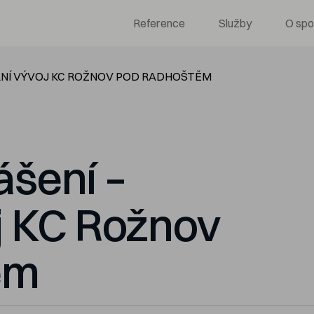
Reference
Služby
O spo
LNÍ VÝVOJ KC ROŽNOV POD RADHOŠTĚM
ášení –
j KC Rožnov
ěm