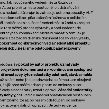
Brno, tak i současného vedení města Rožnova
 Autor projektu místo postupného odstraňování
d a nedostatků projektu zatracuje odborné posudky VUT
i na nekomunikaci, píše občanům Rožnova o politickém
naši společnost a současné vedení města žádá o zahájení
. Je toto běžný proces výstavby a spolupráce? Kde
adní chyba v komunikaci? Mediální masáž o tom, jak je
kace a že zadání dílenské dokumentace by vše vyřešilo,
pozornost od skutečných vad a nedostatků projektu,
celou dobu, než jsme odstoupili, bagatelizovány
vědčeni, že
pokud by autor projektu uznal vady
 projektové dokumentaci a v koordinované spolupráci
dřevostavby tyto nedostatky odstranil, stavba mohla
 už s námi nebo jinou dodavatelskou firmou. Jen okrajově
, že již před naším odstoupením od smlouvy autor
é vady a nedostatky uznal a opravil.
Zásadní nedostatky
y nebyly,
což vedlo k našemu oprávněnému odstoupení
 nám známo, že až po našem odstoupení od smlouvy
pokračoval v dalších opravách. Je tedy evidentní,