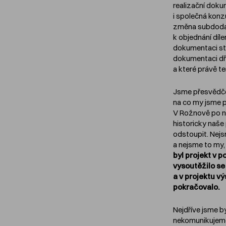
realizační dok
i společná konz
změna subdodav
k objednání dí
dokumentaci ste
dokumentaci dř
a které právě t
Jsme přesvědčen
na co my jsme p
V Rožnově po n
historicky naše
odstoupit. Nejs
a nejsme to my,
byl projekt v p
vysoutěžilo se
a v projektu v
pokračovalo.
Nejdříve jsme b
nekomunikujeme