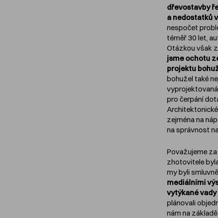
dřevostavby ře
a nedostatků 
nespočet problé
téměř 30 let, au
Otázkou však zů
jsme ochotu ze
projektu bohu
bohužel také ne
vyprojektovaná.
pro čerpání dot
Architektonick
zejména na nápad
na správnost na
Považujeme za 
zhotovitele byl
my byli smluvně
mediálními výs
vytýkané vady 
plánovali objed
nám na základě