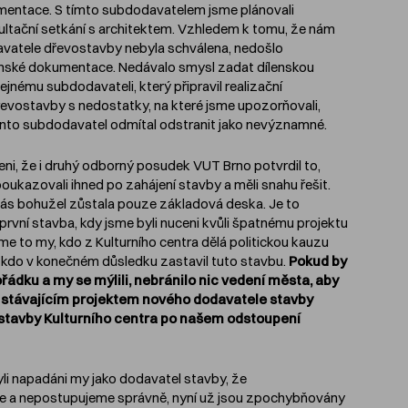
umentace. S tímto subdodavatelem jsme plánovali
ultační setkání s architektem. Vzhledem k tomu, že nám
atele dřevostavby nebyla schválena, nedošlo
lenské dokumentace. Nedávalo smysl zadat dílenskou
jnému subdodavateli, který připravil realizační
evostavby s nedostatky, na které jsme upozorňovali,
ento subdodavatel odmítal odstranit jako nevýznamné.
i, že i druhý odborný posudek VUT Brno potvrdil to,
oukazovali ihned po zahájení stavby a měli snahu řešit.
ás bohužel zůstala pouze základová deska. Je to
 první stavba, kdy jsme byli nuceni kvůli špatnému projektu
me to my, kdo z Kulturního centra dělá politickou kauzu
 kdo v konečném důsledku zastavil tuto stavbu.
Pokud by
ořádku a my se mýlili, nebránilo nic vedení města, aby
 stávajícím projektem nového dodavatele stavby
ýstavby Kulturního centra po našem odstoupení
yli napadáni my jako dodavatel stavby, že
 a nepostupujeme správně, nyní už jsou zpochybňovány