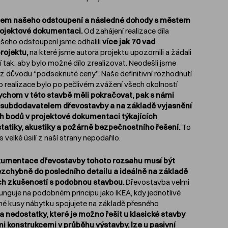
em našeho odstoupení a následné dohody s městem
rojektové dokumentaci.
Od zahájení realizace díla
šeho odstoupení jsme odhalili
více jak 70 vad
rojektu,
na které jsme autora projektu upozornili a žádali
í tak, aby bylo možné dílo zrealizovat. Neodešli jsme
z důvodu “podseknuté ceny”. Naše definitivní rozhodnutí
o realizace bylo po pečlivém zvážení všech okolností
chom v této stavbě měli pokračovat, pak s námi
subdodavatelem dřevostavby a na základě vyjasnění
h bodů v projektové dokumentaci týkajících
tatiky, akustiky a požárně bezpečnostního řešení.
To
s velké úsilí z naší strany nepodařilo.
kumentace dřevostavby tohoto rozsahu musí být
zchybně do posledního detailu a ideálně na základě
ch zkušeností s podobnou stavbou.
Dřevostavba velmi
nguje na podobném principu jako IKEA, kdy jednotlivé
é kusy nábytku spojujete na základě přesného
a nedostatky, které je možno řešit u klasické stavby
i konstrukcemi v průběhu výstavby, lze u pasivní