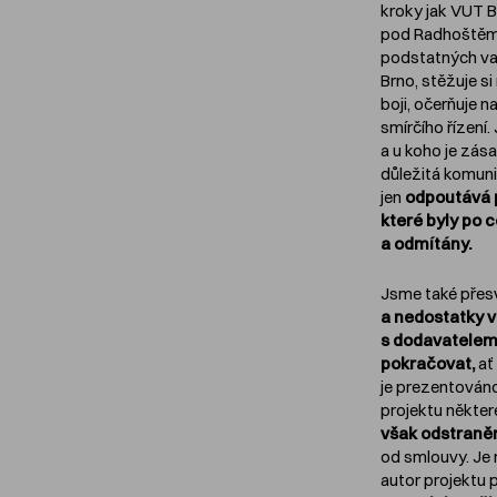
kroky jak VUT 
pod Radhoštěm.
podstatných va
Brno, stěžuje s
boji, očerňuje 
smírčího řízení
a u koho je zás
důležitá komuni
jen
odpoutává 
které byly po 
a odmítány.
Jsme také přes
a nedostatky v
s dodavatelem 
pokračovat,
ať
je prezentováno
projektu někter
však odstraněn
od smlouvy. Je
autor projektu 