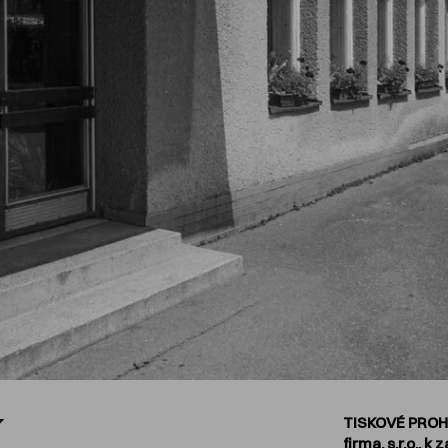
í
TISKOVÉ PROHL
firma, s.r.o.,