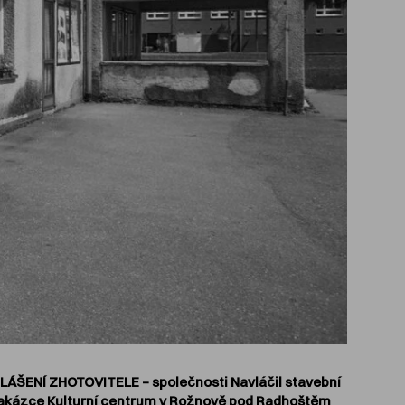
ÁŠENÍ ZHOTOVITELE – společnosti Navláčil stavební
 k zakázce Kulturní centrum v Rožnově pod Radhoštěm