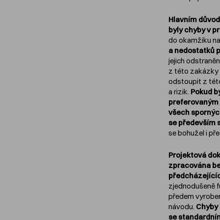
Hlavním důvod
byly chyby v p
do okamžiku na
a nedostatků p
jejich odstraněn
z této zakázky 
odstoupit z tét
a rizik.
Pokud by
preferovaným 
všech spornýc
se především s
se bohužel i pře
Projektová do
zpracována be
předcházející
zjednodušeně fu
předem vyroben
návodu.
Chyby 
se standardním