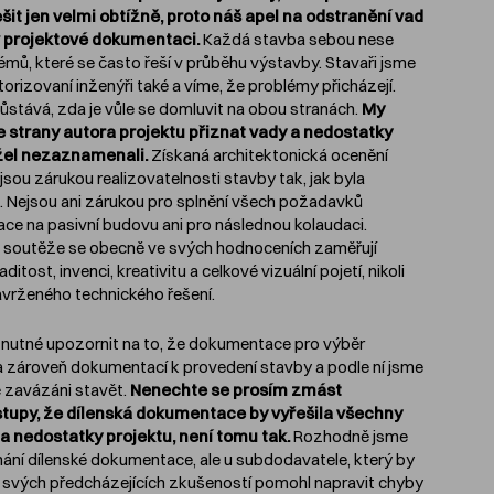
šit jen velmi obtížně, proto náš apel na odstranění vad
v projektové dokumentaci.
Každá stavba sebou nese
mů, které se často řeší v průběhu výstavby. Stavaři jsme
torizovaní inženýři také a víme, že problémy přicházejí.
stává, zda je vůle se domluvit na obou stranách.
My
 strany autora projektu přiznat vady a nedostatky
žel nezaznamenali.
Získaná architektonická ocenění
jsou zárukou realizovatelnosti stavby tak, jak byla
 Nejsou ani zárukou pro splnění všech požadavků
ace na pasivní budovu ani pro následnou kolaudaci.
é soutěže se obecně ve svých hodnoceních zaměřují
itost, invenci, kreativitu a celkové vizuální pojetí, nikoli
vrženého technického řešení.
nutné upozornit na to, že dokumentace pro výběr
a zároveň dokumentací k provedení stavby a podle ní jsme
 zavázáni stavět.
Nenechte se prosím zmást
tupy, že dílenská dokumentace by vyřešila všechny
a nedostatky projektu, není tomu tak.
Rozhodně jsme
nání dílenské dokumentace, ale u subdodavatele, který by
 svých předcházejících zkušeností pomohl napravit chyby