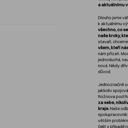
a aktuálnímu vý
Dlouho jsme váh
k aktuálnímu vý
všechno, co se
naše kroky, kte
stavaři, chceme
všem, kteří ná
nám přízeň. Moc 
jednoduchá, nav
nová. Nikdy dří
důvod.
Jednoznačně od
jakkoliv spojov
Rožnova pod Ra
za sebe, nikoli
kraje.
Naše odbo
spolupracovníky
větším problé
čelit v případě