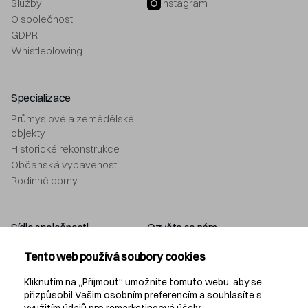
Služby
Instagram
O společnosti
GDPR
Whistleblowing
Specializace
Průmyslové a zemědělské
objekty
Historické rekonstrukce
Občanská vybavenost
Rodinné domy
Sídlo společnosti
Ozvěte se nám
Navláčil stavební firma, s.r.o.
+420 577 212 049
Tento web používá soubory cookies
Bartošova 5532
info@navlacil.cz
760 01 Zlín
Kliknutím na „Přijmout“ umožníte tomuto webu, aby se
přizpůsobil Vašim osobním preferencím a souhlasíte s