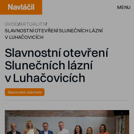
MENU
ÚVOD
/
AKTUALITY
/
SLAVNOSTNÍ OTEVŘENÍ SLUNEČNÍCH LÁZNÍ
V LUHAČOVICÍCH
Slavnostní otevření
Slunečních lázní
v Luhačovicích
Slavnostní otevření