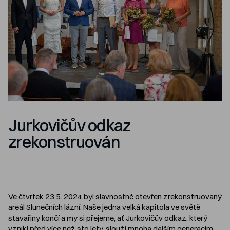
Jurkovičův odkaz
zrekonstruován
Ve čtvrtek 23.5. 2024 byl slavnostně otevřen zrekonstruovaný
areál Slunečních lázní. Naše jedna velká kapitola ve světě
stavařiny končí a my si přejeme, ať Jurkovičův odkaz, který
vznikl před více než sto lety, slouží mnoha dalším generacím,