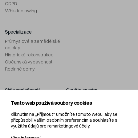
GDPR
Whistleblowing
Specializace
Průmyslové a zemědělské
objekty
Historické rekonstrukce
Občanská vybavenost
Rodinné domy
Sídlo společnosti
Ozvěte se nám
Navláčil stavební firma, s.r.o.
+420 577 212 049
Tento web používá soubory cookies
Bartošova 5532
info@navlacil.cz
760 01 Zlín
Kliknutím na „Přijmout“ umožníte tomuto webu, aby se
přizpůsobil Vašim osobním preferencím a souhlasíte s
využitím údajů pro remarketingové účely.
Navláčil