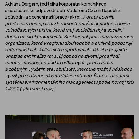
Adriana Dergam, ředitelka korporátní komunikace
a společenské odpovědnosti, Vodafone Czech Republic,
zdůvodnila ocenění naší práce takto: „
Porota ocenila
především přístup firmy k zaměstnancům i k podpoře jejich
volnočasových aktivit, které mají společenský a sociální
dopad na širokou komunitu. Společnost patří mezi významné
organizace, které v regionu dlouhodobě a aktivně podporují
řadu sociálních, kulturních a sportovních aktivit a projektů.
Snaží se minimalizovat svůj dopad na životní prostředí
mnoha způsoby, například odborným zpracováním
a zpětným využitím stavební sutě, kterou je možné následně
využít při realizaci základů dalších staveb. Řídí se zásadami
systému environmentálního managementu podle normy ISO
14001 (©firmaroku.cz).“