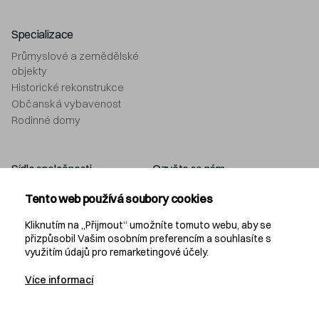
Specializace
Průmyslové a zemědělské
objekty
Historické rekonstrukce
Občanská vybavenost
Rodinné domy
Sídlo společnosti
Ozvěte se nám
Navláčil stavební firma, s.r.o.
+420 577 212 049
Tento web používá soubory cookies
Bartošova 5532
info@navlacil.cz
760 01 Zlín
Kliknutím na „Přijmout“ umožníte tomuto webu, aby se
přizpůsobil Vašim osobním preferencím a souhlasíte s
využitím údajů pro remarketingové účely.
Navláčil
Více informací
KARIÉRA
PROJEKČNÍ KANCELÁŘ