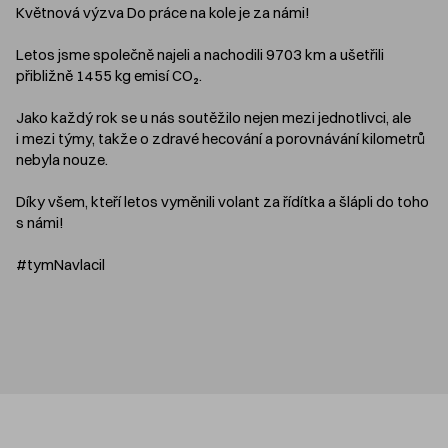
Květnová výzva Do práce na kole je za námi!
Letos jsme společně najeli a nachodili 9703 km a ušetřili
přibližně 1455 kg emisí CO₂.
Jako každý rok se u nás soutěžilo nejen mezi jednotlivci, ale
i mezi týmy, takže o zdravé hecování a porovnávání kilometrů
nebyla nouze.
Díky všem, kteří letos vyměnili volant za řídítka a šlápli do toho
s námi!
#tymNavlacil