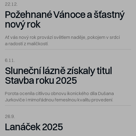
22.12.
Požehnané Vánoce a šťastný
nový rok
Ať vás nový rok provází světlem naděje, pokojem v srdci
a radostí z maličkostí.
6.11.
Sluneční lázně získaly titul
Stavba roku 2025
Porota ocenila citlivou obnovu ikonického díla Dušana
Jurkoviče i mimořádnou řemeslnou kvalitu provedení.
26.9.
Lanáček 2025