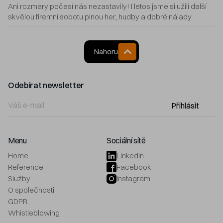
Ani rozmary počasí nás nezastavily! I letos jsme si užili další
skvělou firemní sobotu plnou her, hudby a dobré nálady.
Nahoru
Odebírat newsletter
Přihlásit
Menu
Sociální sítě
Home
LinkedIn
Reference
Facebook
Služby
Instagram
O společnosti
GDPR
Whistleblowing